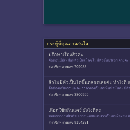
กระทู้ที่คุณอาจสนใจ
ปรึกษาเรื่องสิวค่ะ
คือตอนนี้มีเหมือนสิวเป็นเม็ดๆ ไม่มีหัวขึ้นบริเวณคางค่
สมาชิกหมายเลข 709088
สิวไม่มีหัวเป็นไตขึ้นตลอดเลยค่ะ ทำไงดี
คือต้องเกริ่นก่อนนะคะ ว่าตัวเองเป็นคนที่หน้ามันค่ะ มีส
งค่
สมาชิกหมายเลข 3800955
เลือกใช้สกินแคร์ ยังไงดีคะ
ขอบอกสภาพผิวตัวเองก่อนเลยนะคะเราเป็นคนผิวผสม มันช
องซื้อเซรั่มบููสต์ผิวเคล
สมาชิกหมายเลข 9154291