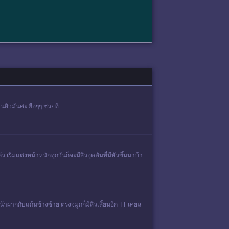
ผิวมันค่ะ ฮือๆๆ ช่วยที
เริ่มแต่งหน้าหนักทุกวันก็จะมีสิวอุดตันที่มีหัวขึ้นมาบ้า
ากกับแก้มข้างซ้าย ตรงจมูกก็มีสิวเสี้ยนอีก TT เคยล