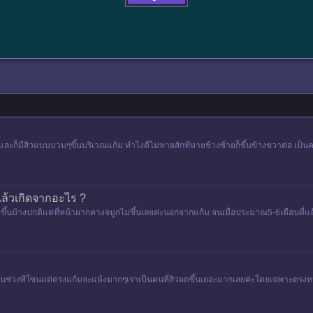
ะ และก็มีสิวแบบบวมๆขึ้นบริเวณแก้ม ทำไงดีไม่หายสักทีหายข้างซ้ายก็ขึ้นข้างขวาต่อ เป็นคน
 แล้วเกิดจากอะไร ?
ิวขึ้นบ้างปกติแต่ที่หน้าผากคางจมูกไม่ขึ้นเลยค่ะนอกจากแก้ม จนเมื่อประมาณ5-6เดือนที่แล้ว 
่วงทีโซนแต่ตรงแก้มจะแห้งมากๆเราเป็นคนที่สิวผดขึ้นเยอะมากเลยค่ะโดยเฉพาะตรงหน้าผ