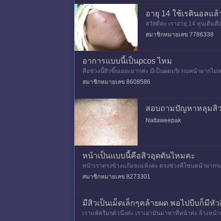
อายุ 14 ใช้เรตินอลแล้ว
สวัสดีค่ะ เราอายุ 14 ทุนเดิมคื
นหน้ามัน รูขุมขนกว้างมากด้
สมาชิกหมายเลข 7786338
อาการแบบนี้เป็นpcos ไหม
คือช่วงนี้สิวขึ้นเยอะมากค่ะ มีเป็นผดบริเวณหน้าผากไม่
าปกติ คือเป็
สมาชิกหมายเลข 8608586
สอบถามปัญหาหลุมสิว 
Nattaweepak
หน้าเป็นแบบนี้คือสิวอุดตันไหมคะ
หน้าเราตรงข้างแก้มจะแห้งค่ะ ตรงช่วงทีโซนหน้าผากระห
ะดูไม่เรียบ ขรุขระ แ
สมาชิกหมายเลข 8273301
มีสิวเป็นเม็ดเล็กๆคล้ายผด พอไปบีบก็มีหั
เราแพ้ครีมๆตัวนึงค่ะ เราเอามันมาทาที่หน้าค่ะ ล้างหน้