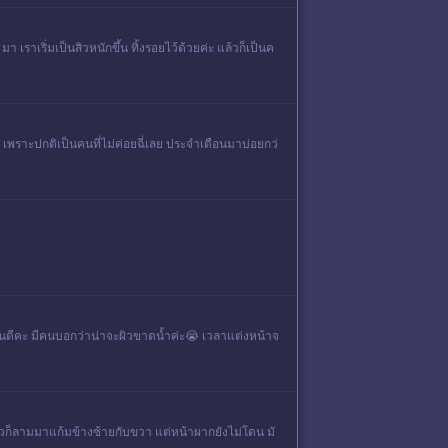
 เราเริ่มเป็นสิวหนักขึ้น ทิ้งรอยไว้ด้วยค่ะ แล้วก็เป็นค
 เพราะปกติเป็นคนที่ไม่ค่อยฉี่เลย ประจำเดือนมาบ่อยกว่
ไหนดีคะ มีคนบอกว่าน่าจะผิวขาดน้ำค่ะ😭 เวลาแต่งหน้าจ
ล้วก็ลามมาแก้มข้างซ้ายกับขวา แต่หน้าผากยังไม่โดน มั