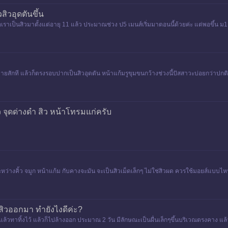
สิวอุดตันขึ้น
อเราเป็นสิวมาตั้งแต่อายุ 11 แล้ว ประมาณช่วง ป5 เมนส์เริ่มมาตอนนี้ด้วยค่ะ แต่พอขึ้น ม1 มา
วย
หายสักที แล้วก็ตรงรอบปากเป็นสิวอุดตัน หน้าแก้มรูขุมขนกว้างช่วงนี้ปัสสาวะบ่อยกว่าปกติ
จุดด่างดำ สิว หน้าโทรมแก่ครับ
ว่างคิ้ว จมูก หน้าแก้ม กับคางจะมัน จะเป็นสิวเม็ดเล็กๆ ไม่ใช่สิวผด ควรใช้มอยส์แบบ
วสิวออกมา ทำยังไงดีค่ะ?
าแล้วทาทิ้งไว้ แล้วก็ไปล้างออก ประมาณ 2 วัน มีลักษณะเป็นผื่นเล็กๆขึ้นบริเวณตรงคาง แ