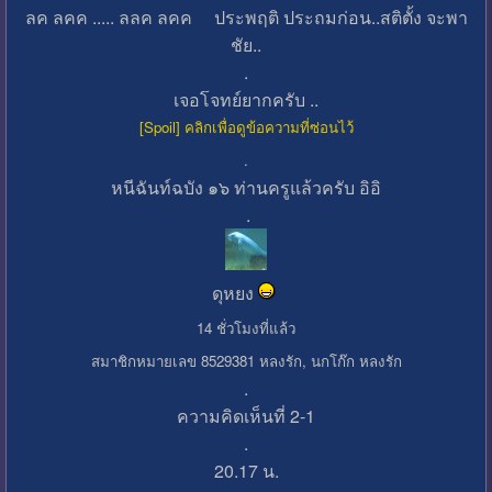
ลค ลคค ..... ลลค ลคค ประพฤติ ประถมก่อน..สติตั้ง จะพา
ชัย..
.
เจอโจทย์ยากครับ ..
[Spoil] คลิกเพื่อดูข้อความที่ซ่อนไว้
.
หนีฉันท์ฉบัง ๑๖ ท่านครูแล้วครับ อิอิ
.
ดุหยง
14 ชั่วโมงที่แล้ว
สมาชิกหมายเลข 8529381 หลงรัก, นกโก๊ก หลงรัก
.
ความคิดเห็นที่ 2-1
.
20.17 น.