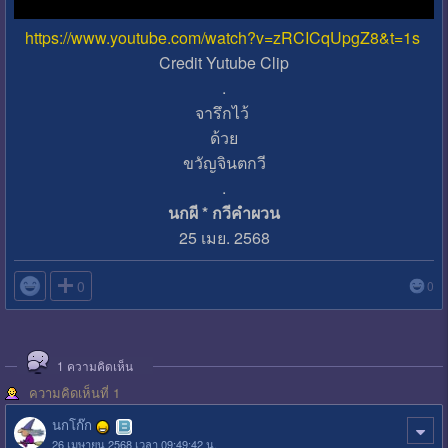
https://www.youtube.com/watch?v=zRCICqUpgZ8&t=1s
Credit Yutube Clip
.
จารึกไว้
ด้วย
ขวัญจินตกวี
.
นกผี * กวีคำผวน
25 เมย. 2568

0
0
1
ความคิดเห็น
ความคิดเห็นที่ 1
นกโก๊ก
26 เมษายน 2568 เวลา 09:49:42 น.