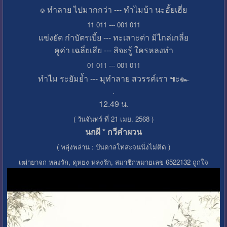
๏ ทำลาย ไปมากกว่า --- ทำไมบ้า นะอั้ยเฮี่ย
11 011 --- 001 011
แข่งยัด กำบัตรเบี้ย --- ทะเลาะด่า มิไกล่เกลี่ย
คูค่า เฉลี่ยเสีย --- สิจะรู้ ใครหลงทำ
01 011 --- 001 011
ทำไม ระยัมย้ำ --- มุทำลาย สวรรค์เรา ๚ะ๛
.
12.49 น.
( วันจันทร์ ที่ 21 เมย. 2568 )
นกผี * กวีคำผวน
( พลุ่งพล่าน : บันดาลโทสะจนนั่งไม่ติด )
เฒ่ายาจก หลงรัก, ดุหยง หลงรัก, สมาชิกหมายเลข 6522132 ถูกใจ