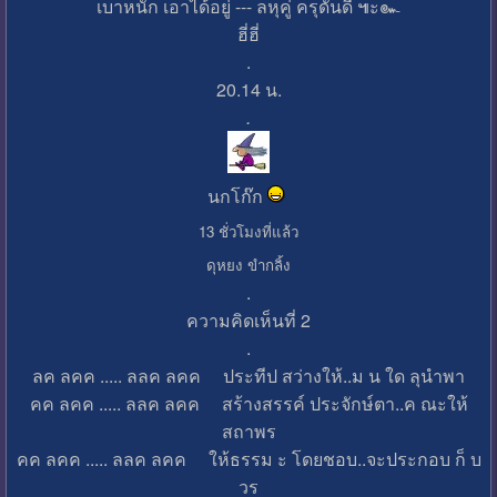
เบาหนัก เอาได้อยู่ --- ลหุคู่ ครุดันดี ๚ะ๛
ฮี่ฮี่
.
20.14 น.
.
นกโก๊ก
13 ชั่วโมงที่แล้ว
ดุหยง ขำกลิ้ง
.
ความคิดเห็นที่ 2
.
ลค ลคค ..... ลลค ลคค ประทีป สว่างให้..ม น ใด ลุนำพา
คค ลคค ..... ลลค ลคค สร้างสรรค์ ประจักษ์ตา..ค ณะให้
สถาพร
คค ลคค ..... ลลค ลคค ให้ธรรม ะ โดยชอบ..จะประกอบ ก็ บ
วร