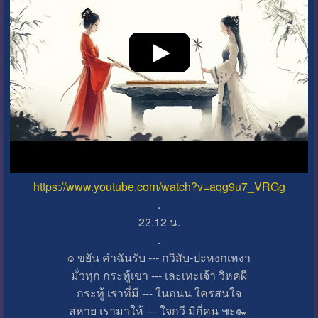
https://www.youtube.com/watch?v=aqg9u7_VRGg
.
22.12 น.
.
๏ ขยัน คำฉันรับ --- กวิสับ-ปะหงกเหงา
มั่วทุก กระทู้เขา --- เละเทะเจ้า วิหคผี
กระทู้ เราที่มี --- ในถนน ใครสนใจ
สหาย เรามาให้ --- ใจกวี มิกี่คน ๚ะ๛