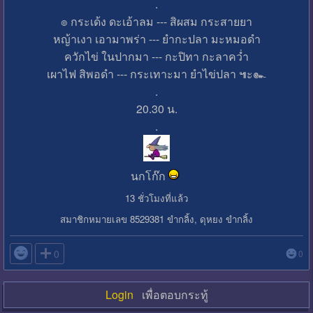
.
๏ กระเด้ง ดะเอ้าลม --- สิผสม กระสายยา
หญ้าเงา เอามาพร่า --- ยำกะปลา มะหมอดำ
ควักไข่ ในปากมา --- กะปิทา กะลาคว่ำ
เผาไฟ สิพอดำ --- กระเทาะมา ยำไข่ปลา ๚ะ๛
.
20.30 น.
.
นกโก๊ก
13 ชั่วโมงที่แล้ว
สมาชิกหมายเลข 8529381 ขำกลิ้ง, ดุหยง ขำกลิ้ง

0
0
Login
เพื่อตอบกระทู้