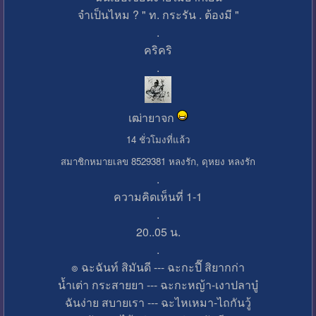
จำเป็นไหม ? " ท. กระรัน . ต้องมี "
.
คริคริ
.
เฒ่ายาจก
14 ชั่วโมงที่แล้ว
สมาชิกหมายเลข 8529381 หลงรัก, ดุหยง หลงรัก
.
ความคิดเห็นที่ 1-1
.
20..05 น.
.
๏ ฉะฉันท์ สิมันดี --- ฉะกะปี๊ สิยากก่า
น้ำเต่า กระสายยา --- ฉะกะหญ้า-เงาปลาบู๋
ฉันง่าย สบายเรา --- ฉะไหเหมา-ไถกันวู้