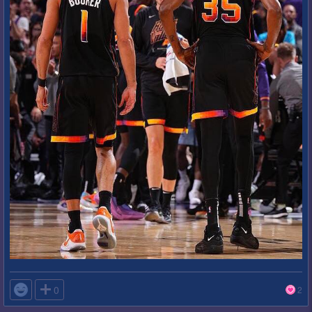

0
2