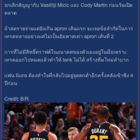
ยกเลิกสัญญากับ Vasilliji Micic เเละ Cody Martin ก่อนวันเปิด
ตลาด
ถ้าลดรายจ่ายเเต่ยังเกิน apron เส้นเเรก จะเจอข้อจํากัดในการ
เทรดหลายอย่างเเต่ไม่เป็นอัมพาตเท่า apron เส้นที่ 2
การที่ไม่มีสิทธิ์ดราฟต์ในอนาคตของตัวเองอยู่ในมือเพราะ
เทรดออกไปหมดเเล้วทําให้ tank ไม่ได้ สร้างทีมใหม่ลําบาก
เเฟน Suns ต้องทําใจที่กลับไปอยู่จุดตกตํ่าอีกครั้งหลังเข้าชิง 4
ปีก่อน
Credit: B/R