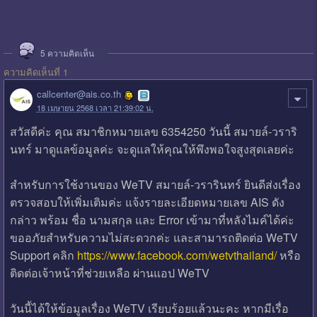
5
ความคิดเห็น
ความคิดเห็นที่ 1
callcenter@ais.co.th
18 เมษายน 2568 เวลา 21:39:02 น.
สวัสดีค่ะ คุณ สมาชิกหมายเลข 6354250 วันนี้ สมายล์-วราริ
นทร์ มาดูแลข้อมูลค่ะ จะดูแลให้คุณให้พึงพอใจสูงสุดเลยค่ะ
สำหรับการใช้งานของ WeTV สมายล์-วรารินทร์ ยินดีส่งเรื่อง
ตรวจสอบให้เพิ่มเติมค่ะ แจ้งรายละเอียดหมายเลข AIS ดัง
กล่าว พร้อม ชื่อ นามสกุล และ Error เข้ามาที่หลังไมค์ได้ค่ะ
ขออภัยสำหรับความไม่สะดวกค่ะ และสามารถติดต่อ WeTV
Support คลิก
https://www.facebook.com/wetvthailand/
หรือ
ติดต่อเจ้าหน้าที่ช่วยเหลือ ผ่านแอป WeTV
วันนี้ได้ให้ข้อมูลเรื่อง WeTV เรียบร้อยแล้วนะคะ หากมีเรื่อ