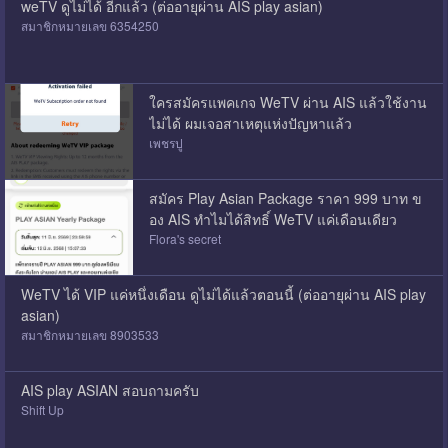
weTV ดูไม่ได้ อีกแล้ว (ต่ออายุผ่าน AIS play asian)
สมาชิกหมายเลข 6354250
ใครสมัครแพคเกจ WeTV ผ่าน AIS แล้วใช้งาน
ไม่ได้ ผมเจอสาเหตุแห่งปัญหาแล้ว
เพชรปู
สมัคร Play Asian Package ราคา 999 บาท ข
อง AIS ทำไมได้สิทธิ์ WeTV แค่เดือนเดียว
Flora's secret
WeTV ได้ VIP แค่หนึ่งเดือน ดูไม่ได้แล้วตอนนี้ (ต่ออายุผ่าน AIS play
asian)
สมาชิกหมายเลข 8903533
AIS play ASIAN สอบถามครับ
Shift Up