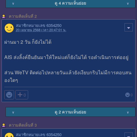
ดู 4 ความเห็นย่อย
∨
∨
ความคิดเห็นที่ 2
สมาชิกหมายเลข 6354250
20 เมษายน 2568 เวลา 20:47:01 น.
ผ่านมา 2 วัน ก็ยังไม่ได้
AIS ส่งลิ้งค์ยืนยันมาให้ใหม่แต่ก็ยังไม่ได้ รอดำเนินการต่ออยู่
ส่วน WeTV ติดต่อไปหลายวันแล้วยังเงียบกริบไม่มีการตอบสน
องใดๆ

0
0
ดู 2 ความเห็นย่อย
∨
∨
ความคิดเห็นที่ 3
สมาชิกหมายเลข 6354250