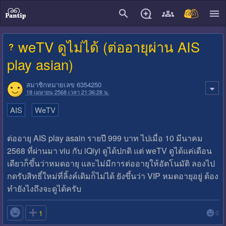
close
weTV ดูไม่ได้ (ต่ออายุผ่าน AIS
play asian)
สมาชิกหมายเลข 6354250
18 เมษายน 2568 เวลา 21:36:28 น.
AIS
WeTV
ต่ออายุ AIS play asain รายปี 999 บาท ไปเมื่อ 10 มีนาคม
2568 ที่ผ่านมา viu กับ iQiyi ดูได้ปกติ แต่ weTV ดูได้แค่เดือน
เดียวก็ขึ้นว่าหมดอายุ และไม่มีการต่ออายุให้อัตโนมัติ ลองไป
กดรับสิทธิ์ใหม่ที่ลิ้งค์เดิมก็ไม่ได้ ยังขึ้นว่า VIP หมดอายุอยู่ ต้อง
ทำยังไงถึงจะดูได้ครับ

1
0