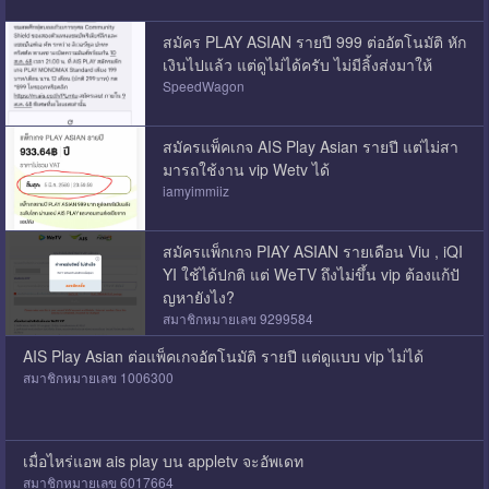
สมัคร PLAY ASIAN รายปี 999 ต่ออัตโนมัติ หัก
เงินไปแล้ว แต่ดูไม่ได้ครับ ไม่มีลิ้งส่งมาให้
SpeedWagon
สมัครแพ็คเกจ AIS Play Asian รายปี แต่ไม่สา
มารถใช้งาน vip Wetv ได้
iamyimmiiz
สมัครแพ็กเกจ PIAY ASIAN รายเดือน Viu , iQI
YI ใช้ได้ปกติ แต่ WeTV ถึงไม่ขึ้น vip ต้องแก้ปั
ญหายังไง?
สมาชิกหมายเลข 9299584
AIS Play Asian ต่อแพ็คเกจอัตโนมัติ รายปี แต่ดูแบบ vip ไม่ได้
สมาชิกหมายเลข 1006300
เมื่อไหร่แอพ ais play บน appletv จะอัพเดท
สมาชิกหมายเลข 6017664