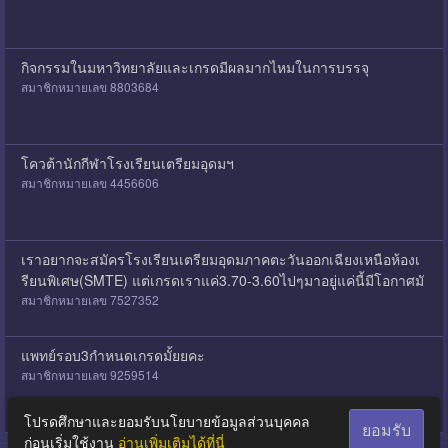
กิจกรรมในมหาวิทยาลัยและเกรดมีผลมากไหมในการบรรจุ
สมาชิกหมายเลข 8803684
โควต้านักกีฬาโรงเรียนเตรียมอุดมฯ
สมาชิกหมายเลข 4456606
เราอยากจะสมัครโรงเรียนเตรียมอุดมภาคตะวันออกเฉียงเหนือห้องเ
รียนพิเศษ(SMTE) แต่เกรดเราแค่3.70-3.60ไปๆมาอยู่แค่นี้มีโอกาศมั
สมาชิกหมายเลข 7527352
แพทย์รอบ3กำหนดเกรดมั้ยยคะ
สมาชิกหมายเลข 9259514
โปรดศึกษาและยอมรับนโยบายข้อมูลส่วนบุคคล
ยอมรับ
ก่อนเริ่มใช้งาน
อ่านเพิ่มเติมได้ที่นี่