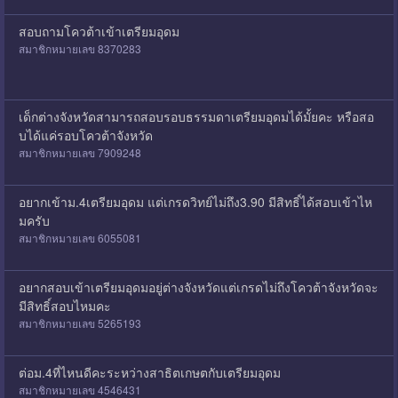
สอบถามโควต้าเข้าเตรียมอุดม
สมาชิกหมายเลข 8370283
เด็กต่างจังหวัดสามารถสอบรอบธรรมดาเตรียมอุดมได้มั้ยคะ หรือสอ
บได้แค่รอบโควต้าจังหวัด
สมาชิกหมายเลข 7909248
อยากเข้าม.4เตรียมอุดม แต่เกรดวิทย์ไม่ถึง3.90 มีสิทธิ์ได้สอบเข้าไห
มครับ
สมาชิกหมายเลข 6055081
อยากสอบเข้าเตรียมอุดมอยู่ต่างจังหวัดแต่เกรดไม่ถึงโควต้าจังหวัดจะ
มีสิทธิ์สอบไหมคะ
สมาชิกหมายเลข 5265193
ต่อม.4ที่ไหนดีคะระหว่างสาธิตเกษตกับเตรียมอุดม
สมาชิกหมายเลข 4546431