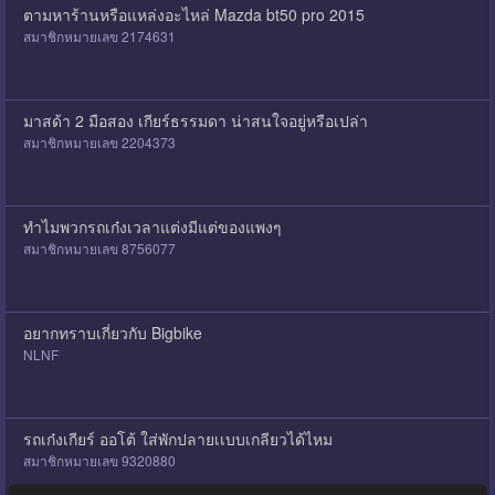
ตามหาร้านหรือแหล่งอะไหล่ Mazda bt50 pro 2015
สมาชิกหมายเลข 2174631
มาสด้า 2 มือสอง เกียร์ธรรมดา น่าสนใจอยู่หรือเปล่า
สมาชิกหมายเลข 2204373
ทำไมพวกรถเก๋งเวลาแต่งมีแต่ของแพงๆ
สมาชิกหมายเลข 8756077
อยากทราบเกี่ยวกับ Bigbike
NLNF
รถเก๋งเกียร์ ออโต้ ใส่พักปลายเเบบเกลียวได้ไหม
สมาชิกหมายเลข 9320880