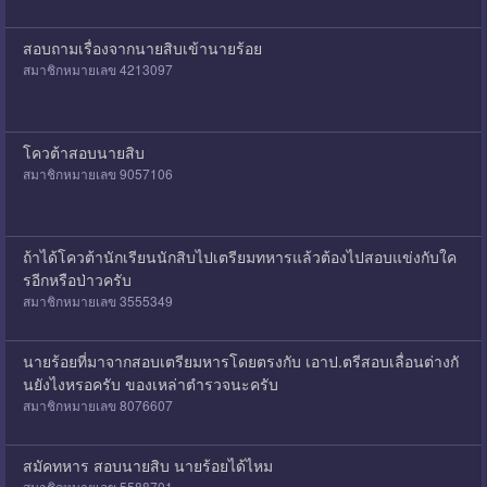
สอบถามเรื่องจากนายสิบเข้านายร้อย
สมาชิกหมายเลข 4213097
โควต้าสอบนายสิบ
สมาชิกหมายเลข 9057106
ถ้าได้โควต้านักเรียนนักสิบไปเตรียมทหารแล้วต้องไปสอบแข่งกับใค
รอีกหรือป่าวครับ
สมาชิกหมายเลข 3555349
นายร้อยที่มาจากสอบเตรียมหารโดยตรงกับ เอาป.ตรีสอบเลื่อนต่างกั
นยังไงหรอครับ ของเหล่าตำรวจนะครับ
สมาชิกหมายเลข 8076607
สมัคทหาร สอบนายสิบ นายร้อยได้ไหม
สมาชิกหมายเลข 5588701