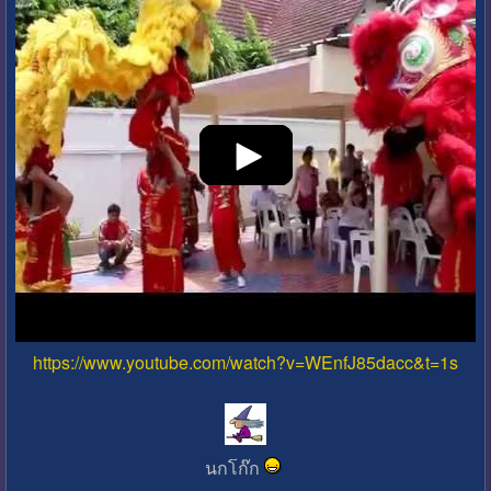
https://www.youtube.com/watch?v=WEnfJ85dacc&t=1s
นกโก๊ก