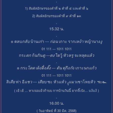
.
1) สัมผัสอักษรของคำที่ ๒ คำที่ ๕ และคำที่ ๖
2) สัมผัสอักษรของคำที่ ๙ คำที่ ๑๓
.
15.32 น.
.
๏ ตลบ
กลับ
บ้าน
เก่
า ---
ก่อน
เกาะ ราก
เหง้า
หญ้านาง
งู
01 111 --- 1011 1011
กระ
ดก
ก้นกัน
ดู
---
ดง
ใดวู้ หัว
หรู
จะหลุด
แล้ว
.
๏ กระ
โดด
เด้งดึ๋ง
ดั๊ง
---
ดัน
ดุกึง
กั
ง เกาะนก
แก้ว
01 111 --- 1011 1011
สิ
เสีย
ท่า อี
แชว
---
เสียบ
ซะ หัว
แห้ว
แมวเซาโหย
หิว
๚ะ๛
งู
( เย้ เย้ ... หาเจอแย้วก้าบบ การบ้านวันนี้ ยากจิ๊เป๋ง... แง้แง้ )
.
16.00 น.
( วันอาทิตย์ ที่ 30 มีค. 2568)