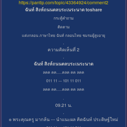
https://pantip.com/topic/43364924/comment2
ฉันท์ สิงห์ถนนตลบระเนระนาด toshare
กระทู้คำถาม
ติดตาม
แต่งกลอน ภาษาไทย ฉันท์ กลอนไทย ชมรมผู้สูงอายุ
.
ความคิดเห็นที่ 2
.
ฉันท์ สิงห์ถนนตลบระเนระนาด
ลคค คค.....คลค คค ลคค
011 11 --- 101 11 011
ลคค คค.....คลค คค ลคค
.
09.21 น.
.
๏ พระคุณครู มากล้น --- นำแนะผล คิดฉันท์ ประดิษฐ์ใหม่