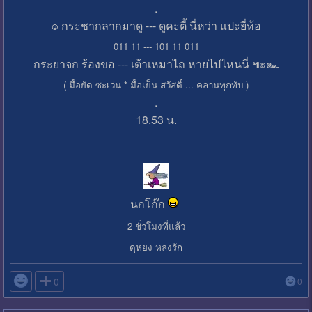
.
๏ กระชากลากมาดู --- ดูคะตี้ นี่หว่า แปะยี่ห้อ
011 11 --- 101 11 011
กระยาจก ร้องขอ --- เต้าเหมาไถ หายไปไหนนี่ ๚ะ๛
( มื้อยัด ซะเว่น * มื้อเย็น สวัสดิ์ ... คลานทุกทับ )
.
18.53 น.
นกโก๊ก
2 ชั่วโมงที่แล้ว
ดุหยง หลงรัก

0
0