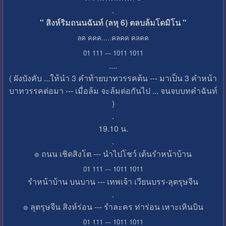
.
" สิงห์ริมถนนฉันท์ (ลหุ 6) ตลบล้มโดมิโน "
ลค คคค.....คลคค คลคค
01 111 --- 1011 1011
....
( ผังบังคับ ...ให้นำ 3 คำท้ายบาทวรรคต้น --- มาเป็น 3 คำหน้า
บาทวรรคต่อมา --- เมื่อล้ม จะล้มต่อกันไป ... จนจบบทคำฉันท์
)
.
19.10 น.
.
๏ ถนน เชิดสิงโต --- นำไปโชว์ เต้นรำหน้าบ้าน
01 111 --- 1011 1011
รำหน้าบ้าน บนบาน --- เทพเจ้า เวียนบรร-ลุตรุษจีน
.
๏ ลุตรุษจีน สิงห์ร่อน --- รำละคร ท่าร่อน เหาะเหินบิน
01 111 --- 1011 1011