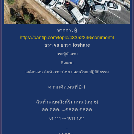
จากกระทู้
https://pantip.com/topic/43352246/comment4
ธรา vs ธารา toshare
กระทู้คำถาม
ติดตาม
แต่งกลอน ฉันท์ ภาษาไทย กลอนไทย ปฏิบัติธรรม
.
ความคิดเห็นที่ 2-1
.
ฉันท์ กลบทสิงห์ริมถนน (ลหุ ๖)
ลค คคค.....คลคค คลคค
01 111 --- 1011 1011
.