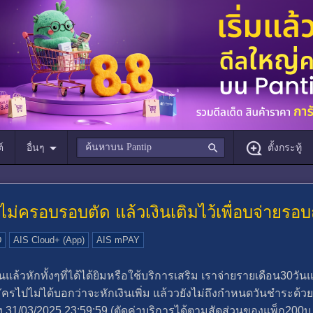
์
อื่นๆ
ตั้งกระทู้
่อไม่ครอบรอบตัด แล้วเงินเติมไว้เพื่อบจ่ายร
D
AIS Cloud+ (App)
AIS mPAY
นแล้วหักทั้งๆที่ได้ได้ยิมหรือใช้บริการเสริม เราจ่ายรายเดือน30วั
ครไปไม่ได้บอกว่าจะหักเงินเพิ่ม แล้ววยังไม่ถึงกำหนดวันชำระด้ว
ึง 31/03/2025 23:59:59 (ตัดค่าบริการได้ตามสัดส่วนของแพ็ก200บ.ใ