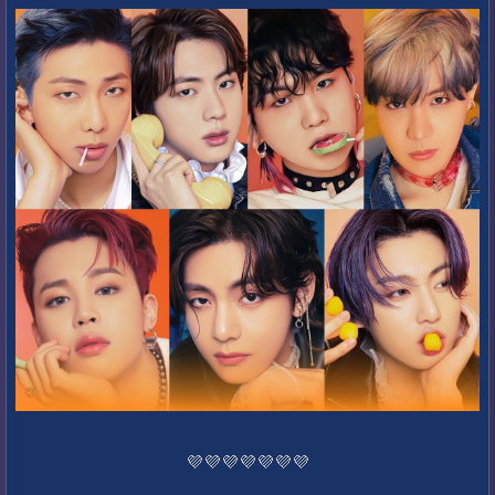
💜💜💜💜💜💜💜