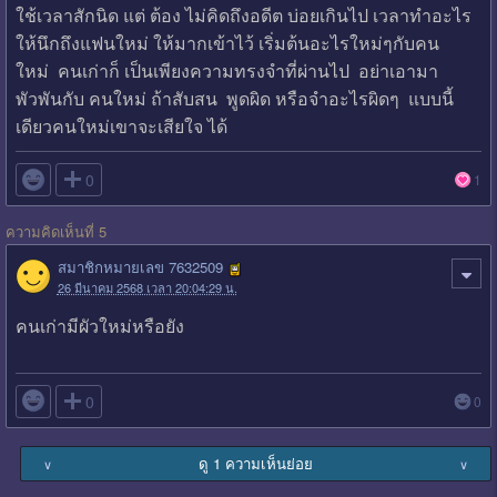
ใช้เวลาสักนิด แต่ ต้อง ไม่คิดถึงอดีต บ่อยเกินไป เวลาทำอะไร
ให้นึกถึงแฟนใหม่ ให้มากเข้าไว้ เริ่มต้นอะไรใหม่ๆกับคน
ใหม่ คนเก่าก็ เป็นเพียงความทรงจำที่ผ่านไป อย่าเอามา
พัวพันกับ คนใหม่ ถ้าสับสน พูดผิด หรือจำอะไรผิดๆ แบบนี้
เดียวคนใหม่เขาจะเสียใจ ได้

0
1
ความคิดเห็นที่ 5
สมาชิกหมายเลข 7632509
26 มีนาคม 2568 เวลา 20:04:29 น.
คนเก่ามีผัวใหม่หรือยัง

0
0
ดู 1 ความเห็นย่อย
∨
∨