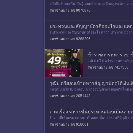
สวัสดีครับผมเป็น1ในผู้เล่นrobloxและมียศสูงระดับก
คนไทย)ไม่ชอบทหารไทยกันเพร
สมาชิกหมายเลข 9076876
ประทวนและสัญญาบัตรคืออะไรและแตกต่
1.ประทวนและสัญญาบัตรคืออะไร คำว่า ประทวน มีรากศั
บัตร มีรากศัพท์มาจากภาษาบาล
สมาชิกหมายเลข 9288206
ข้าราชการทหาร vs. 
​วุฒิ ป.ตรี คิดว่านายทหารสัญ
ะไปได้ไกลแค่ไหน​) 3. ​ภาพลั
สมาชิกหมายเลข 7417558
วุฒิป.ตรีสอบเข้าทหารสัญญาบัตรได้เงินเด
ผมวุฒิป.ตรีครับ จะสอบเข้ากองบัญชาการกองทัพไทย นายท
นห้า แต่ทหารบกไม่ไ
สมาชิกหมายเลข 2051443
ถามเรื่อง ทหารชั้นประทวนสอบเป็นนาย
1. จากที่เห็นกรม ยศ.ทบ. เปิดสอบชั้นประทวนที่มีวุฒิ ป
รือต้องรอ ยศ
สมาชิกหมายเลข 918661