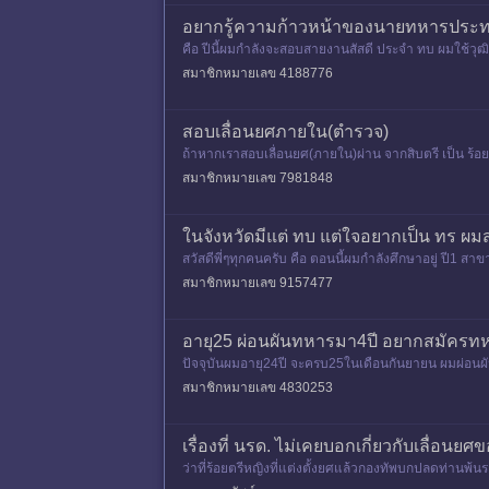
อยากรู้ความก้าวหน้าของนายทหารประท
คือ ปีนี้ผมกำลังจะสอบสายงานสัสดี ประจำ ทบ ผมใช้วุ
ที่ รร.นนส.ทบ มั้ย แล้วเ
สมาชิกหมายเลข 4188776
สอบเลื่อนยศภายใน(ตำรวจ)
ถ้าหากเราสอบเลื่อนยศ(ภายใน)ผ่าน จากสิบตรี เป็น ร้อยต
สมาชิกหมายเลข 7981848
ในจังหวัดมีแต่ ทบ แต่ใจอยากเป็น ทร ผม
สวัสดีพี่ๆทุกคนครับ คือ ตอนนี้ผมกำลังศึกษาอยู่ ปี1 ส
ยู่จังหวั
สมาชิกหมายเลข 9157477
อายุ25 ผ่อนผันทหารมา4ปี อยากสมัครท
ปัจจุบันผมอายุ24ปี จะครบ25ในเดือนกันยายน ผมผ่อนผัน
2.ถ้าผมสมัครท
สมาชิกหมายเลข 4830253
เรื่องที่ นรด. ไม่เคยบอกเกี่ยวกับเลื่อนยศข
ว่าที่ร้อยตรีหญิงที่แต่งตั้งยศแล้วกองทัพบกปลดท่านพ
ท. ก่อน เพื่อนำชื่