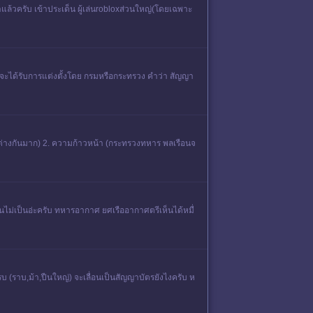
วครับ เข้าประเด็น ผู้เล่นrobloxส่วนใหญ่(โดยเฉพาะ
ะได้รับการแต่งตั้งโดย กรมหรือกระทรวง คำว่า สัญญา
น่าต่างกันมาก) 2. ​ความก้าวหน้า (กระทรวงทหาร พลเรือนจ
ไม่เป็นอ่ะครับ ทหารอากาศ ยศเรืออากาศตรีเห็นได้หมื่
บ (ราบ,ม้า,ปืนใหญ่) จะเลื่อนเป็นสัญญาบัตรยังไงครับ ห