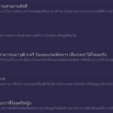
วนสายงานสัสดี
ฒิ ม.6 ในการสมัคร แล้วในหลักสูตรคืออบรม 98 วัน แล้วอยากทราบว่าสายงานสัสดีก้าวห
ำรวจตรี เราต้องย้ายสถานที่ทำงานไหมคับ หรืออยู่ที่เดิมได้
สามารถเอาวุฒิ ป ตรี ร้องขอเกณฑ์ทหาร เลือกเหล่าได้ไหมครับ
าขาวิชาผมเป็น ภาษาญี่ปุ่น แล้วผมจะทำเรื่องขอ ผ่อนผันเกณฑ์ทหารเพื่อที่จะเอา ป ตรี ร้อ
หาร
ทหารมา4ปีแล้ว แต่ ณ ตอนนี้ผมพึ่งได้วุฒิ ป.ตรี 1.ผมอยากเป็นทหารเรือสัญญาบัตร ผมไม่
องว่าที่ร้อยตรีหญิง
้นราชการทันทีพร้อมคัดชื่อออกจากฐานข้อมูลกำลังพลสำรอง ไม่สามารถฝึกเลื่อนยศได้ หากต