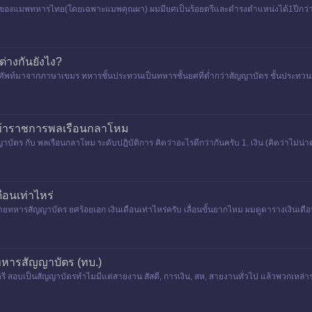
ลางของแมพทหารไทย(โดยเฉพาะแมพคุณผา) ผมมียศเป็นร้อยตรีและดำรงตำแหน่งได้1ปีกว่าแล้
างกันยังไง?
พท์มาจากภาษาเขมร ทหารชั้นประทวนเป็นทหารชั้นยศที่ต่ำกว่าสัญญาบัตร ชั้นประทวนจ
ข้าราชการพลเรือนกลาโหม
ญาบัตร กับ พลเรือนกลาโหม ระดับปฎิบัติการ คิดว่าอะไรดีกว่ากันครับ 1. เงิน (คิดว่าไม่
กษณ์(นานา
ือนเท่าไหร่
หารสัญญาบัตร ยศร้อยเอก เงินเดือนเท่าไหร่ครับ เลื่อนขั้นยากไหม ผมดูตารางเงินเดือน
ทหารสัญญาบัตร (ทบ.)
.ตรี สอบเป็นสัญญาบัตรทำไมมีแต่สายงาน สัสดี, การเงิน, สห, สายงานทั่วไป แล้วพวกเหล่าร