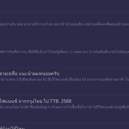
บ้านกับ ธอส มาสามปีกว่าแล้วค่ะ อยากย้ายไปออมสิน แต่ด้วยหนี้คงเหลือค่อนข้างเยอะ เท่
สดิการกับที่่ทำงาน เมื่อปีที่แล้วเราไปขอกู้เพิ่มมา 1 แสนบาท ( จากเงินต้นที่เราส่งไปนั่นแห
มช่วยเหลือ แนะนำผมหน่อยครับ
าบ้าน ครบ 3 ปีเดือนกันยายน 62 ยื่นรีไฟแนนซ์ เดือนพ.ย 62 ธนาคารบอกติดจ่ายล่าช้า ไม่อนุมั
รีไฟแนนซ์ จากกรุงไทย ไป TTB. 2568
ากกรุงไทย ไป ttb"เรื่องมันมีอยู่ว่า ด้วยความไว้เนื้อเชื่อใจว่าถ้าได้รีไฟแนนซ์+ขอกู้เพิ่มกั
ซ์บ้านได้ไหม