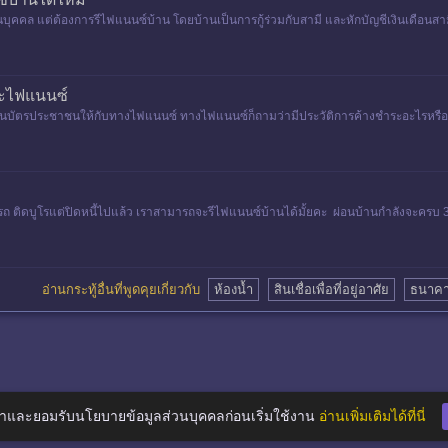
บุคคล แต่ต้องการรีไฟแนนซ์บ้าน โดยบ้านเป็นการกู้ร่วมกับสามี และหักบัญชีเงินเดือนสามี
ละไฟแนนซ์
ื่นบัตรประชาชนให้กับทางไฟแนนซ์ ทางไฟแนนซ์ก็ถามว่ามีประวัติการค้างชำระอะไรหรือ
รถ ติดบูโรแต่ปิดหนี้ไปแล้ว เราสามารถจะรีไฟแนนซ์บ้านได้มั้ยคะ ผ่อนบ้านกำลังจะครบ 3
อ่านกระทู้อื่นที่พูดคุยเกี่ยวกับ
ห้องน้ำ
สินเชื่อเพื่อที่อยู่อาศัย
ธนาคา
าและยอมรับนโยบายข้อมูลส่วนบุคคลก่อนเริ่มใช้งาน
อ่านเพิ่มเติมได้ที่นี่