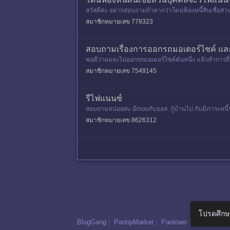
สวัสดีค่ะ อยากสอบถามถ้าหากว่าโดนฟ้องหนี้สินเชื่อส่วน
เครดิตเลย แต่
สมาชิกหมายเลข 778323
สอบถามเรื่องการออกรถมอเตอร์ไซค์ แ
พอดีว่าผมจะไปออกรถมอเตอร์ไซค์คันหนึ่ง แล้วทำการย
งเดือนนี้ เลทชำระไป 1 วัน
สมาชิกหมายเลข 7549145
รีไฟแนนซ์
สอบถามหน่อยค่ะ มีmouกับธอส. กู้บ้านไป กับมีภาระหนี้
สมาชิกหมายเลข 8626312
โปรดศึกษ
BlogGang
|
PantipMarket
|
Pantown
|
Maggang