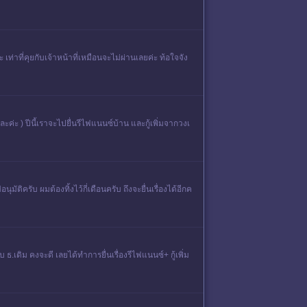
าที่คุยกับเจ้าหน้าที่เหมือนจะไม่ผ่านเลยค่ะ ท้อใจจัง
ละค่ะ ) ปีนี้เราจะไปยื่นรีไฟแนนซ์บ้าน และกู้เพิ่มจากวงเ
ติครับ ผมต้องทิ้งไว้กี่เดือนครับ ถึงจะยื่นเรื่องได้อีกค
บ ธ.เดิม คงจะดี เลยได้ทำการยื่นเรื่องรีไฟแนนซ์+ กู้เพิ่ม