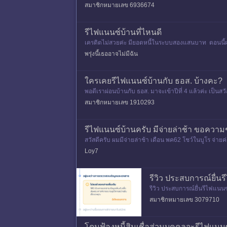
สมาชิกหมายเลข 6936674
รีไฟแนนซ์บ้านที่ไหนดี
เครดิตไม่สวยค่ะ มียอดหนี้ในระบบสองแสนบาท ตอนนี้ผ่อน
พรุ่งนี้เธออาจไม่มีฉัน
ใครเคยรีไฟแนนซ์บ้านกับ ธอส. บ้างคะ?
พอดีเราผ่อนบ้านกับ ธอส. มาจะเข้าปีที่ 4 แล้วค่ะ เป็นสวั
ง
สมาชิกหมายเลข 1910293
รีไฟแนนซ์บ้านครับ มีจ่ายล่าช้า ขอควา
สวัสดีครับ ผมมีจ่ายล่าช้า เดือน พค62 โชว์ในบูโร จ่ายค่
รั
Loy7
รีวิว ประสบการณ์ยื่น
รีวิว ประสบการณ์ยื่นรีไฟแนนซ์จ
ไปทา
สมาชิกหมายเลข 3079710
โดนฟ้องหนี้สินเชื่อส่วนบุคคลจะรีไฟแนน