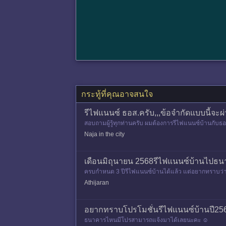
กระทู้ที่คุณอาจสนใจ
รีไฟแนนซ์ ธอส.ครับ,,,ข้อจำกัดแบบนี้จะผ่านไห
สอบถามผู้รู้ทุกท่านครับ ผมต้องการรีไฟแนนซ์บ้านกับธอ
ลังจากซื้อมาแต
Naja in the city
เดือนมิถุนายน 2568รีไฟแนนซ์บ้านไปธนาค
ครบกำหนด 3 ปีรีไฟแนนซ์บ้านได้แล้ว แต่อยากทราบว่าตอ
านอื่นๆรีไฟแนนซ์บ้า
Athijaran
อยากทราบโปรโมชั่นรีไฟแนนซ์บ้านปี2
ธนาคารไหนมีโปรสามารถแจ้งมาได้เลยนะคะ ☺️