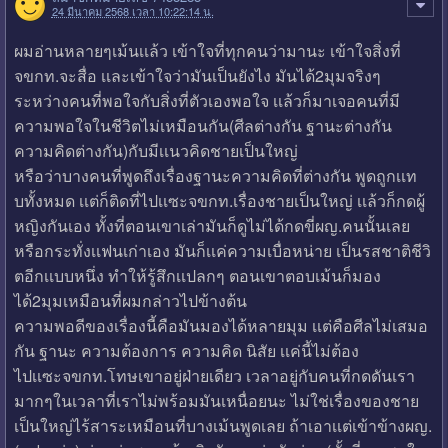
24 มีนาคม 2568 เวลา 10:22:14 น.
ผมอ่านหลายๆเม้นเเล้ว เข้าใจที่ทุกคนว่ามานะ เข้าใจสิ่งที่
จขกท.จะสื่อ เเละเข้าใจว่ามันเป็นยังไง มันได้2มุมจริงๆ
ระหว่างคนที่พอใจกับสิ่งที่ตัวเองพอใจ เเล้วก็มาเจอคนที่มี
ความพอใจในชีวิตไม่เหมือนกัน(ศีลต่างกัน ฐานะต่างกัน
ความคิดต่างกัน)กับมีเเนวคิดชายเป็นใหญ่
หรือว่าบางคนที่พูดถึงเรื่องฐานะความคิดที่ต่างกัน พูดถูกเเท
บทั้งหมด เเต่ก็ติดที่ไปเเซะจขกท.เรื่องชายเป็นใหญ่ เเล้วก็กดผู้
หญิงกันเอง ทั้งที่ตอนเขาเล่ามันก็ดูไม่ได้กดขี่ผญ.คนนั้นเลย
หรือกระทั่งเเฟนเก่าเอง มันก็เเค่ความเบื่อหน่าย เป็นรสชาติชีวิ
ตอีกเเบบหนึ่ง ทำให้รู้สึกเเปลกๆ ตอนเขาตอบเม้นก็มอง
ได้2มุมเหมือนที่ผมกล่าวไปข้างต้น
ความพอดีของเรื่องนี้คือมันมองได้หลายมุม เเต่คือศีลไม่เสมอ
กัน ฐานะ ความต้องการ ความคิด นิสัย เเค่นี้ไม่ต้อง
ไปเเซะจขกท.โทษเขาอยู่ฝ่ายเดียว เวลาอยู่กับคนที่กดดันเรา
มากๆในเวลาที่เราไม่พร้อมมันเหนื่อยนะ ไม่ใช่เรื่องของชาย
เป็นใหญ่ไร้สาระเหมือนที่บางเม้นพูดเลย ถ้าเอาเเต่เข้าข้างผญ.