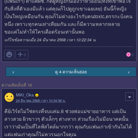
(เเฟนเก่า) ด่าเเต่ผช. กดผู้หญิงกันเองว่าหัวอ่อน(ทั้งที่เขาพอใจ
กับสิ่งที่ตัวเองมีเเล้ว เเต่คุณก็ไปดูถูกเขาเฉยเลย) อันนี้ก็หญิง
เป็นใหญ่เหมือนกัน คุณก็ไม่ต่างอะไรกับคนtoxic,ตรรกะบ้งคน
หนึ่ง เพราะทุกคนเท่าเทียมกัน เเละก็มีความหลากหลาย
ขอเเค่ไม่ทำให้ใครเดือดร้อนเท่านั้นพอ
แก้ไขข้อความเมื่อ 24 มีนาคม 2568 เวลา 10:22:34 น.

0
3
ดู 4 ความเห็นย่อย
∨
∨
ความคิดเห็นที่ 18
MiKi_Oka
24 มีนาคม 2568 เวลา 10:34:38 น.
คีย์เวิร์ดไม่ใช่ตรงที่จบแค่ม.6 ช่วยพ่อแม่ขายอาหาร แต่เป้น
สาวสวย ผิวขาวๆ ตัวเล็กๆ ต่างหาก ส่วนเรื่องไม่มีอนาคตนั้น
เราว่ามันเป็นที่ไลฟ์สไตล์มากกว่า คุณกับแฟนเก่าเข้ากันไม่ได้
แต่แฟนเก่าคุณก็ไม่ควรนอกใจคุณ