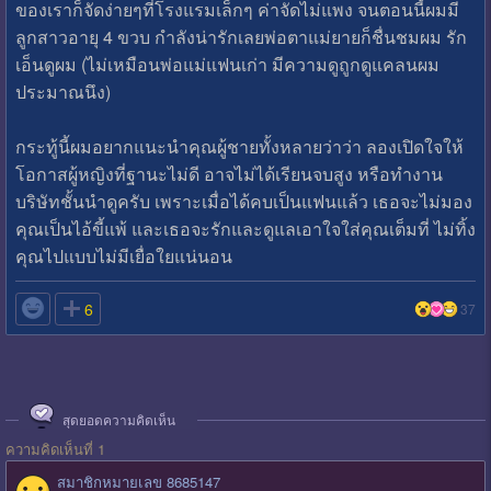
ของเราก็จัดง่ายๆที่โรงแรมเล็กๆ ค่าจัดไม่แพง จนตอนนี้ผมมี
ลูกสาวอายุ 4 ขวบ กำลังน่ารักเลยพ่อตาแม่ยายก็ชื่นชมผม รัก
เอ็นดูผม (ไม่เหมือนพ่อแม่แฟนเก่า มีความดูถูกดูแคลนผม
ประมาณนึง)
กระทู้นี้ผมอยากแนะนำคุณผู้ชายทั้งหลายว่าว่า ลองเปิดใจให้
โอกาสผู้หญิงที่ฐานะไม่ดี อาจไม่ได้เรียนจบสูง หรือทำงาน
บริษัทชั้นนำดูครับ เพราะเมื่อได้คบเป็นแฟนแล้ว เธอจะไม่มอง
คุณเป็นไอ้ขี้แพ้ และเธอจะรักและดูแลเอาใจใส่คุณเต็มที่ ไม่ทิ้ง
คุณไปแบบไม่มีเยื่อใยแน่นอน

6
37
สุดยอดความคิดเห็น
ความคิดเห็นที่ 1
สมาชิกหมายเลข 8685147