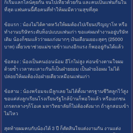
ก็เริ่มแลกไลน์คุยกัน จนไปเที่ยวด้วยกัน และคบเป็นแฟนกันใน
ที่สุด แฟนคนนี้คือคนที่ทำให้ผมมีความสุขที่สุด
ข้อแรก : น้องไม่ได้คาดหวังให้ผมต้องไปเรียนปริญญาโท หรือ
ทำงานบริษัทระดับท็อปแบบแฟนเก่า ขอแค่ผมทำงานอยู่บริษัท
เดิม น้องก็ชมแล้วว่าผมเก่งมากๆ เงินเดือนเยอะสุดๆ (25000
บาท) เดี๋ยวเขาช่วยแม่ขายข้าวแกงอีกแรง ก็พออยู่กันได้แล้ว
ข้อสอง : น้องเป็นคนอ่อนน้อม อีโกไม่สูง ค่อนข้างตามใจผม
ด้วยซ้ำ เวลาทะเลาะกันก็เป็นฝ่ายยอม เป็นฝ่ายง้อผม ไม่ได้
ปล่อยให้ผมต้องง้อฝ่ายเดียวเหมือนแฟนเก่า
ข้อสาม : น้องพร้อมจะมีลูกเลย ไม่ได้ตั้งมาตรฐานชีวิตลูกไว้สูง
ขอแค่ส่งลูกเรียนโรงเรียนรัฐใกล้บ้านก็พอใจแล้ว หรือเอกชน
เกรดกลางๆก็โอเค มหาวิทยาลัยก็ไม่ต้องดังมาก ถ้าลูกสอบเข้า
ไม่ไหว
สุดท้ายผมคบกับน้องได้ 3 ปี ก็ตัดสินใจแต่งงานกัน งานแต่ง