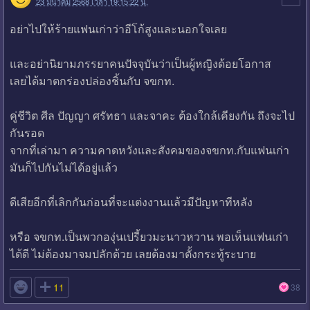
23 มีนาคม 2568 เวลา 19:15:22 น.
อย่าไปให้ร้ายแฟนเก่าว่าอีโก้สูงและนอกใจเลย
และอย่านิยามภรรยาคนปัจจุบันว่าเป็นผู้หญิงด้อยโอกาส
เลยได้มาตกร่องปล่องชิ้นกับ จขกท.
คู่ชีวิต ศีล ปัญญา ศรัทธา และจาคะ ต้องใกล้เคียงกัน ถึงจะไป
กันรอด
จากที่เล่ามา ความคาดหวังและสังคมของจขกท.กับแฟนเก่า
มันก็ไปกันไม่ได้อยู่แล้ว
ดีเสียอีกที่เลิกกันก่อนที่จะแต่งงานแล้วมีปัญหาทีหลัง
หรือ จขกท.เป็นพวกองุ่นเปรี้ยวมะนาวหวาน พอเห็นแฟนเก่า
ได้ดี ไม่ต้องมาจมปลักด้วย เลยต้องมาตั้งกระทู้ระบาย

11
38