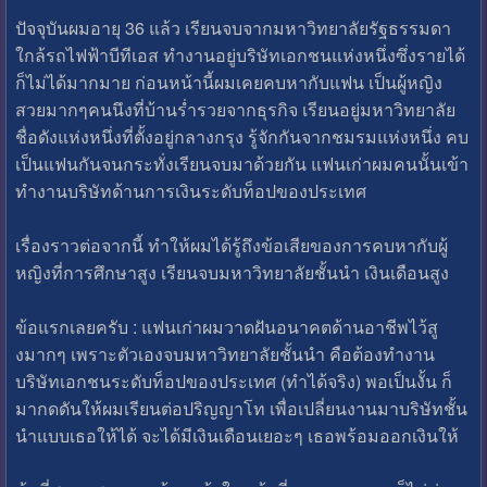
ปัจจุบันผมอายุ 36 แล้ว เรียนจบจากมหาวิทยาลัยรัฐธรรมดา
ใกล้รถไฟฟ้าบีทีเอส ทำงานอยู่บริษัทเอกชนแห่งหนึ่งซึ่งรายได้
ก็ไม่ได้มากมาย ก่อนหน้านี้ผมเคยคบหากับแฟน เป็นผู้หญิง
สวยมากๆคนนึงที่บ้านร่ำรวยจากธุรกิจ เรียนอยู่มหาวิทยาลัย
ชื่อดังแห่งหนึ่งที่ตั้งอยู่กลางกรุง รู้จักกันจากชมรมแห่งหนึ่ง คบ
เป็นแฟนกันจนกระทั่งเรียนจบมาด้วยกัน แฟนเก่าผมคนนั้นเข้า
ทำงานบริษัทด้านการเงินระดับท็อปของประเทศ
เรื่องราวต่อจากนี้ ทำให้ผมได้รู้ถึงข้อเสียของการคบหากับผู้
หญิงที่การศึกษาสูง เรียนจบมหาวิทยาลัยชั้นนำ เงินเดือนสูง
ข้อแรกเลยครับ : แฟนเก่าผมวาดฝันอนาคตด้านอาชีพไว้สู
งมากๆ เพราะตัวเองจบมหาวิทยาลัยชั้นนำ คือต้องทำงาน
บริษัทเอกชนระดับท็อปของประเทศ (ทำได้จริง) พอเป็นงั้น ก็
มากดดันให้ผมเรียนต่อปริญญาโท เพื่อเปลี่ยนงานมาบริษัทชั้น
นำแบบเธอให้ได้ จะได้มีเงินเดือนเยอะๆ เธอพร้อมออกเงินให้