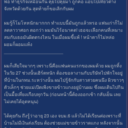
พ่อ ทำธุรกิจเหมือนกัน คุยไปคุยมา ถูกคอ แอบไปเที่ยวต่าง
จังหวัดด้วยกัน สุดท้ายก็ขอเลิกกับผม
ผมรู้ก็โมโหหนักมากกก ทำแบบนี้มันถูกแล้วหรอ แฟนเก่าก็ไม่
ลดลาวาศอก ตอกว่า ผมมันไร้อนาคต! เธอจะเลือกคนที่เหมาะ
สมกับเธอมันผิดตรงไหน ในเมื่อผมขี้แพ้ ! หน้าตาก็ไม่หล่อ
ผอมก็ผอมแห้ง
_______________________
ผมก็เสียใจมากๆ เพราะนี่คือแฟนคนแรกของผมด้วย ผมถูกทิ้ง
ในวัย 27 ช่วงนั้นเฮิร์ตหนัก ต้องขอลางานกับบริษัทไปพักใจอยู่
ที่บ้านในกทม.ระหว่างนั้น ผมไปรู้จักกับสาวสวยคนนึง ผิวขาวๆ
ตัวเล็กๆ ช่วยแม่เปิดเพิงขายข้าวแกงอยู่บ้านผม ซึ่งผมเดินไปกิน
เป็นมื้อเที่ยงเกือบทุกวัน (ก่อนหน้านี้ต้องออกเช้า กลับเย็น เลย
ไม่เคยได้อุดหนุน)
ได้คุยกัน ถึงรู้ว่าอายุ 23 เอง จบม.6 แล้วไม่ได้เรียนต่อเพราะที่
บ้านไม่มีเงินส่งเรียน ต้องช่วยแม่ขายข้าวราดแกง หลังจากนั้น