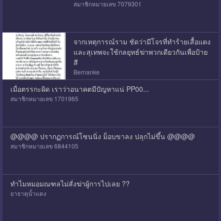
สมาชิกหมายเลข 7079301
จากเหตุการณ์ราม ชัดว่ามีโจรที่ทำร้ายเสื้อแดง
และสุเทพจะใช้กลยุทธ์ฆ่าพวกเดียวกันเพื่อป้าย
สี
Bernanke
เมื่อตรรกะผิด เราว่าอนาคตมีปัญหาแน่ PP00...
สมาชิกหมายเลข 1701965
@@@@ ปรากฏการณ์โซนนิ่ง ม็อบขาลง ปลุกไม่ขึ้น @@@@
สมาชิกหมายเลข 6844105
ทำไมหมอมณฑลไม่สั่งฆ่าผู้การไปเลย ??
ยาธาตุน้ำแดง