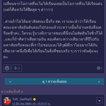
เปลี่ยนจากโอกาสที่จะไม่ได้เรียนเลยเป็นโอกาสที่จะได้เรียนค่ะ
(แต่ก็คือหวังให้ฝืดสุด ๆ ฮ่าาาา)
..ส่วนถ้าไม่ได้มหาลัยคณะนี้จริง สต. เราแนะนำว่าให้เรียน
คณะมหาลัยอันดับสองไปก่อนแล้วระหว่างนั้นก็อ่านหนังสือเต
รียมซิ่วค่ะ..ใครจะรู้บางทีเราอาจชอบที่นี่จนไม่ตัดสินใจซิ่วก็ได้
..และก็ถ้าคิดว่าเสียดายเงิน ลองคิดระหว่างเสียเวลาสี่ปีไปกับ
มหาลัยหรือคณะที่เราไม่ชอบและได้วุฒิที่เราไม่อยากได้กับ
เสียเวลาหนึ่งปีเพื่อได้เรียนในสิ่งที่ชอบจริง ๆ เราว่ามันคุ้มนะ
คะ

0
0
ดู 1 ความเห็นย่อย
∨
∨
ความคิดเห็นที่ 3
ToR_GerRarD
12 มีนาคม 2568 เวลา 15:37:07 น.