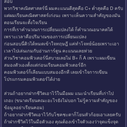
สอบ
พวกวิชาคณิตศาสตร์นี่ ผมคะแนนดีสุดคือ C+ ต่ำสุดคือ D ครับ
แต่ผมเรียนคณิตศาสตร์เก่งนะ เพราะเห็นความสำคัญของมัน
ตอนเรียนจะตั้งใจเรียน
การที่เราคำนวณการเปลี่ยนแปลงได้ ก็คำนวณอนาคตได้
เพราะเวลาคือปริมาณของการเปลี่ยนแปลง
ก่อนสอบนี่ติวได้หมดเข้าใจทฤษฎี แค่ทำโจทย์น้อยเพราะเอา
เวลาไปเล่นเกมกับอ่านการ์ตูน คะแนนเลยห่วย
ส่วนวิชาคอมพิวเตอร์นี่สบายเลยไม่ B+ ก็ A เพราะผมเขียน
สมองตัวเองตั้งแต่ก่อนเรียนคอมพิวเตอร์อีก
คอมพิวเตอร์ก็เลียนแบบสมองอีกที เลยเข้าใจการเขียน
โปรแกรมคอมพิวเตอร์ได้ง่าย
ส่วนถ้าอยากฝากชีวิตเอาไว้ในมือผม แนะนำเรียนที่เก่าไป
เถอะ (ขนาดเรียนคณะอะไรยังไม่บอก ไม่รู้ความสำคัญของ
ข้อมูลอย่าเรียนคอม)
ถ้าอยากฝากชีวิตเอาไว้กับโชคชะตาก็โยนหัวก้อยเอาเลยครับ
ถ้าฝากชีวิตไว้ในมือตัวเอง คุณต้องเข้าใจตัวเองว่าจุดแข็งจุด