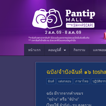
หน้าแรก
คอมมูนิตี้
กิจกรรม
แลกพอยต
ฉบัง/จำบังฉันท์ ๑๖ tosh
ฉันท์
แต่งกลอน
ภาษาไทย
ปฏิบัติธร
ฉบัง มีรากจากคำเขมร
"จฺบําง" หรือ "จํบําง"
(ไทยใช้ จำบัง) - รบ สงคราม