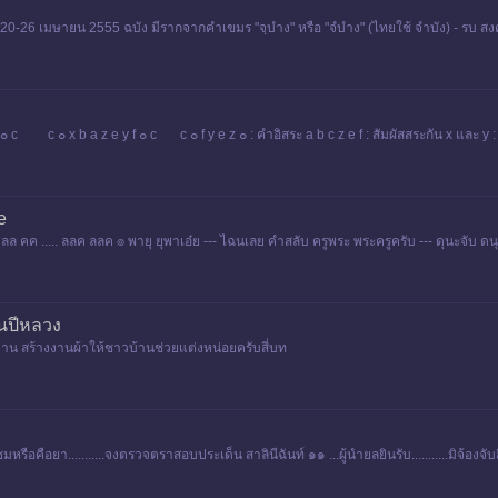
าห์ 20-26 เมษายน 2555 ฉบัง มีรากจากคำเขมร "จฺบําง" หรือ "จํบําง" (ไทยใช้ จำบัง) - 
 ๐ c c ๐ x b a z e y f ๐ c c ๐ f y e z ๐ : คำอิสระ a b c z e f : สัมผัสสระกัน x และ y :
e
 : ค ลล คค ..... ลลค ลลค ๏ พายุ ยุพาเอ๋ย --- ไฉนเลย คำสลับ ครูพระ พระครูครับ --- ดุนะจับ 
ันปีหลวง
งาน สร้างงานผ้าให้ชาวบ้านช่วยแต่งหน่อยครับสี่บท
ติชมหรือคือยา...........จงตรวจตราสอบประเด็น สาลินีฉันท์ ๑๑ ...ผู้นำยลยินรับ...........มิจ้อ