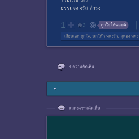
ร่วมแรง ไสว
ธรรมจง จรัส ดำรง
1
ถูกใจให้พอยต์
3
เดือนเอก
ถูกใจ,
นกโก๊ก
หลงรัก,
ดุหยง
หลงร
4 ความคิดเห็น
▼
แสดงความคิดเห็น