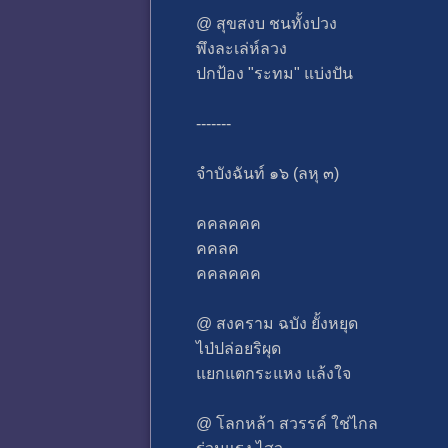
@ สุขสงบ ชนทั้งปวง
พึงละเล่ห์ลวง
ปกป้อง "ระทม" แบ่งปัน
-------
จำบังฉันท์ ๑๖ (ลหุ ๓)
คคลคคค
คคลค
คคลคคค
@ สงคราม ฉบัง ยั้งหยุด
ไป่ปล่อยริผุด
แยกแตกระแหง แล้งใจ
@ โลกหล้า สวรรค์ ใช่ไกล