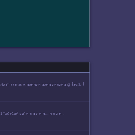
จรัส ดำรง แบบ ๒ คลคคคค คลคค คคลคคค @ รั้งฉบัง รั้
 "ฉบังฉันท์ ๑๖" ค ล ค ค ค ค.....ค ล ค ค...