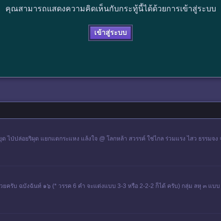
คุณสามารถแสดงความคิดเห็นกับกระทู้นี้ได้ด้วยการเข้าสู่ระบบ
เข้าสู่ระบบ
ไป่ปล่อยริผุด แยกแตกระแหง แล้งใจ @ โลกหล้า สวรรค์ ใช่ไกล ร่วมแรง ไสว ธรรมจง 
้วยครับ ฉบังฉันท์ ๑๖ (* วรรค 6 คำ จะแต่งแบบ 3-3 หรือ 2-2-2 ก็ได้ ครับ) กลุ่ม ลหุ ๓ แบบ 1