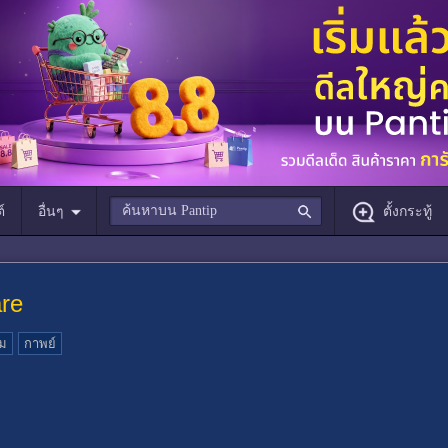
์
อื่นๆ
ตั้งกระทู้
are
รม
กาพย์