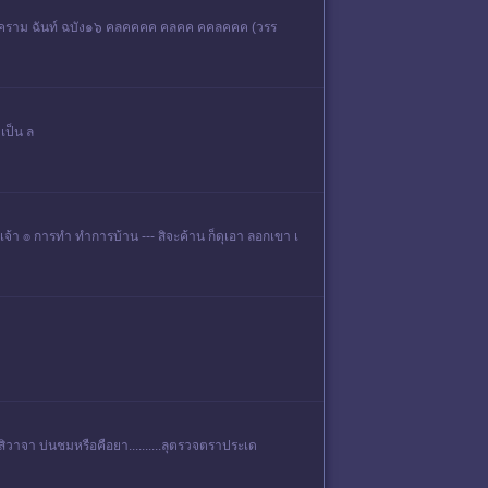
รบ สงคราม ฉันท์ ฉบัง๑๖ คลคคคค คลคค คคลคคค (วรร
 เป็น ล
ดนุเจ้า ๏ การทำ ทำการบ้าน --- สิจะค้าน ก็ดุเอา ลอกเขา เ
งจับสิวาจา บ่นชมหรือคือยา..........ลุตรวจตราประเด