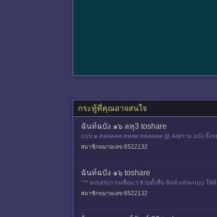
กระทู้ที่คุณอาจสนใจ
ฉันท์ฉบัง ๑๖ ลหุ3 toshare
แบบ ๑ คคลคคค คคลค คคลคคค @ สงคราม ฉบัง ยั้งหยุด 
งรุกราน ร่วมขจัดพาล ส
สมาชิกหมายเลข 6522132
ฉันท์ฉบัง ๑๖ toshare
*** จะขอรบกวนเพื่อน ๆ ช่วยตั้งชื่อ ฉันท์ แต่ละแบบ ให้ด
สมาชิกหมายเลข 6522132