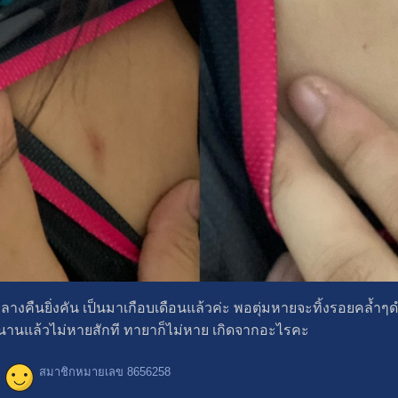
งกลางคืนยิ่งคัน เป็นมาเกือบเดือนแล้วค่ะ พอตุ่มหายจะทิ้งรอยคล้ำๆดำๆ
็นนานแล้วไม่หายสักที ทายาก็ไม่หาย เกิดจากอะไรคะ
สมาชิกหมายเลข 8656258