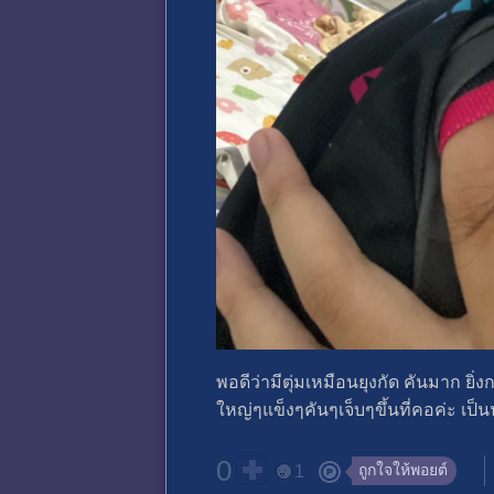
พอดีว่ามีตุ่มเหมือนยุงกัด คันมาก ยิ่
ใหญ่ๆแข็งๆคันๆเจ็บๆขึ้นที่คอค่ะ เป
0
ถูกใจให้พอยต์
1