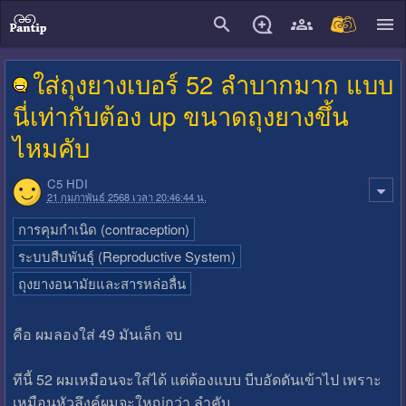
close
ใส่ถุงยางเบอร์ 52 ลำบากมาก แบบ
นี่เท่ากับต้อง up ขนาดถุงยางขึ้น
ไหมคับ
C5 HDI
21 กุมภาพันธ์ 2568 เวลา 20:46:44 น.
การคุมกำเนิด (contraception)
ระบบสืบพันธุ์ (Reproductive System)
ถุงยางอนามัยและสารหล่อลื่น
คือ ผมลองใส่ 49 มันเล็ก จบ
ทีนี้ 52 ผมเหมือนจะใส่ได้ แต่ต้องแบบ บีบอัดดันเข้าไป เพราะ
เหมือนหัวลึงค์ผมจะใหญ่กว่า ลำคับ