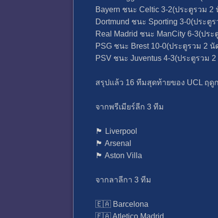
Bayern​ ชนะ Celtic 3-2(ประตูรวม 2 น
Dortmund​ ชนะ Sporting​ 3-0(ประตูร
Real Madrid ชนะ ManCity 6-3(ประตู
PSG ชนะ Brest 10-0(ประตูรวม 2 นั
PSV ชนะ Juventus 4-3(ประตูรวม 2 
สรุปแล้ว 16 ทีมสุดท้ายของ UCL ฤดูกา
จากพรีเมียร์​ลีก 3 ทีม
🏴󠁧󠁢󠁥󠁮󠁧󠁿 Liverpool
🏴󠁧󠁢󠁥󠁮󠁧󠁿 Arsenal
🏴󠁧󠁢󠁥󠁮󠁧󠁿 Aston​ Villa
จากลาลีกา 3 ทีม
🇪🇦 Barcelona
🇪🇦 Atletico Madrid