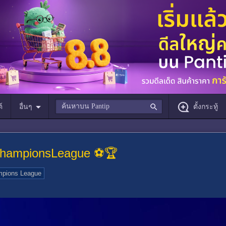
์
อื่นๆ
ตั้งกระทู้
hampions​League​ ⚽🏆
pions League