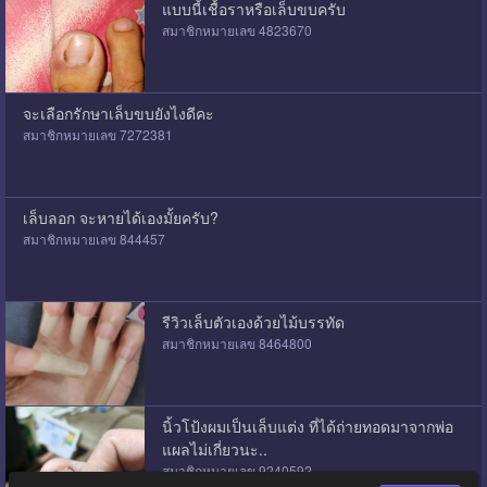
แบบนี้เชื้อราหรือเล็บขบครับ
สมาชิกหมายเลข 4823670
จะเลือกรักษาเล็บขบยังไงดีคะ
สมาชิกหมายเลข 7272381
เล็บลอก จะหายได้เองมั้ยครับ?
สมาชิกหมายเลข 844457
รีวิวเล็บตัวเองด้วยไม้บรรทัด
สมาชิกหมายเลข 8464800
นิ้วโป้งผมเป็นเล็บแต่ง ที่ได้ถ่ายทอดมาจากพ่อ
แผลไม่เกี่ยวนะ..
สมาชิกหมายเลข 9240592