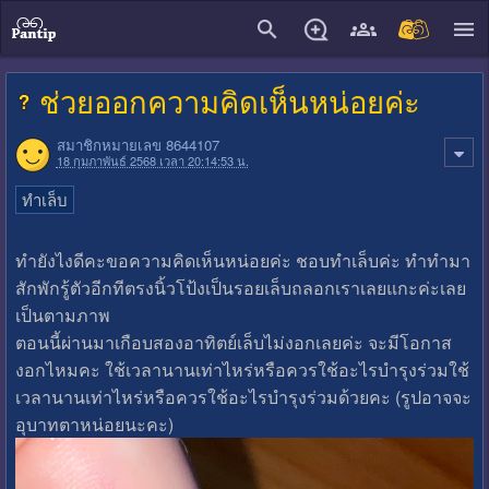
close
ช่วยออกความคิดเห็นหน่อยค่ะ
สมาชิกหมายเลข 8644107
18 กุมภาพันธ์ 2568 เวลา 20:14:53 น.
ทำเล็บ
ทำยังไงดีคะขอความคิดเห็นหน่อยค่ะ ชอบทำเล็บค่ะ ทำทำมา
สักพักรู้ตัวอีกทีตรงนิ้วโป้งเป็นรอยเล็บถลอกเราเลยแกะค่ะเลย
เป็นตามภาพ
ตอนนี้ผ่านมาเกือบสองอาทิตย์เล็บไม่งอกเลยค่ะ จะมีโอกาส
งอกไหมคะ ใช้เวลานานเท่าไหร่หรือควรใช้อะไรบำรุงร่วมใช้
เวลานานเท่าไหร่หรือควรใช้อะไรบำรุงร่วมด้วยคะ (รูปอาจจะ
อุบาทตาหน่อยนะคะ)