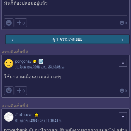
มันก็ต้องปลอมอยู่แล้ว

0
0
ดู 1 ความเห็นย่อย
∨
∨
ความคิดเห็นที่ 3
pongchay
11 มิถุนายน 2568 เวลา 23:42:08 น.
ใช้มาสามเดือนบวมแล้ว แย่ๆ

0
0
ความคิดเห็นที่ 4
ลำนำเมฆา
01 ตุลาคม 2568 เวลา 11:38:21 น.
powerbank มันจะมีการสูญเสียพลังงานจากการแปลงไฟ อย่าง