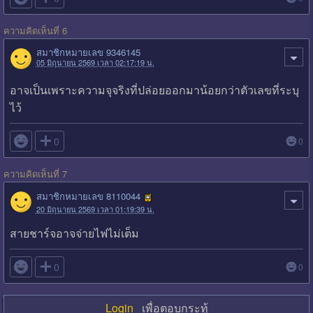
ความคิดเห็นที่ 6
สมาชิกหมายเลข 9346145
05 มิถุนายน 2569 เวลา 02:17:19 น.
อาจเป็นเพราะความจุจริงที่ปล่อยออกมาน้อยกว่าตัวเลขที่ระบุ
ไว้

0
0
ความคิดเห็นที่ 7
สมาชิกหมายเลข 8110044
20 มิถุนายน 2569 เวลา 01:19:39 น.
สายชาร์จอาจจ่ายไฟไม่เต็ม

0
0
Login
เพื่อตอบกระทู้