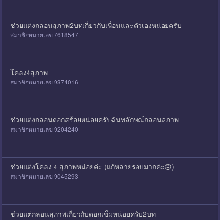
ช่วยแต่งกลอนสุภาพ2บทเกี่ยวกับเพื่อนและตัวเองหน่อยครับ
สมาชิกหมายเลข 7618547
โคลง4สุภาพ
สมาชิกหมายเลข 9374016
ช่วยแต่งกลอนดอกสร้อยหน่อยครับฉันทลักษณ์กลอนสุภาพ
สมาชิกหมายเลข 9204240
ช่วยแต่งโคลง 4 สุภาพหน่อยค่ะ (แก้หลายรอบมากค่ะ☹️)
สมาชิกหมายเลข 9045293
ช่วยแต่กลอนสุภาพเกี่ยวกับดอกเข็มหน่อยครับ2บท