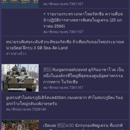
สมาชิกหมายเลข 7361167
⚡ รายงานกระทรวงกลาโหมรัสเซีย ความคืบห
น้าปฏิบัติการทางทหารพิเศษในยูเครน (25 มก
ราคม 2566)
สมาชิกหมายเลข 7361167
หน่วยรบพิเศษระดับหัวกะทิของรัสเซีย ถ้าเทียบกับของไทยประมาณห
น่วยSeal ฝึกรบ 3 มิติ Sea-Air-Land
สาวกอ่างบีวา
🇷🇺 Kurganmashzavod คูร์กันมาซาโวด เป็น
หนึ่งในองค์กรที่ใหญ่ที่สุดของศูนย์อุตสาหกรรม
การทหาร ในรัสเซีย
สมาชิกหมายเลข 7361167
ยูเครนทำไมสมรภูมิเคิร์สแค่400ตร.กมแตกยาก ทำไมสมรภูมิตะวันอ
อกกว้างใหญ่กลับแพ้ง่ายๆครับ
สมาชิกหมายเลข 7328146
เปิดเผย 🇷🇺⚔🏴‍☠ นักรบกองทัพยูเครน ที่แปรพั