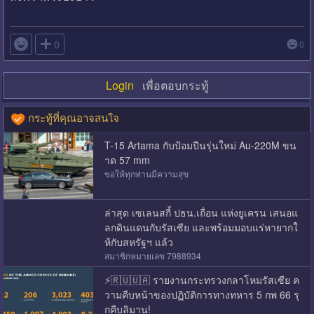

0
0
Login
เพื่อตอบกระทู้
กระทู้ที่คุณอาจสนใจ
T-15 Artama กับป้อมปืนรุ่นใหม่ Au-220M ขน
าด 57 mm
ขอให้ทุกท่านมีความสุข
ล่าสุด เซเลนสกี้ ปธน.เถื่อน แห่งยูเครน เสนอแ
ลกดินแดนกับรัสเซีย และพร้อมมอบแร่หายากใ
ห้กับสหรัฐฯ แล้ว
สมาชิกหมายเลข 7988934
⚡️🇷🇺🇺🇦 รายงานกระทรวงกลาโหมรัสเซีย ค
วามคืบหน้าของปฏิบัติการทางทหาร 5 กพ 66 รุ
กคืบลิมาน!