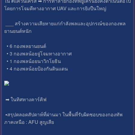
ใน #แคว้นเคิร์ส ➡ การทำลายกองทัพยูเครนยังคงดำเนินต่อไป
โดยการโจมตีทางอากาศ UAV และการยิงปืนใหญ่
___ สร้างความเสียหายแก่กำลังพลและอุปกรณ์ของกองพล
ยานยนต์หนัก
• 6 กองพลยานยนต์
• 3 กองพลน้อยจู่โจมทางอากาศ
• 1 กองพลน้อยนาวิกโยธิน
• 4 กองพลน้อยป้องกันดินแดน
➡ ในทิศทางคาร์คิฟ
▪สรุปตลอดสัปดาห์ที่ผ่านมา ในพื้นที่รับผิดชอบของกองทัพ
ภาคเหนือ : AFU สูญเสีย