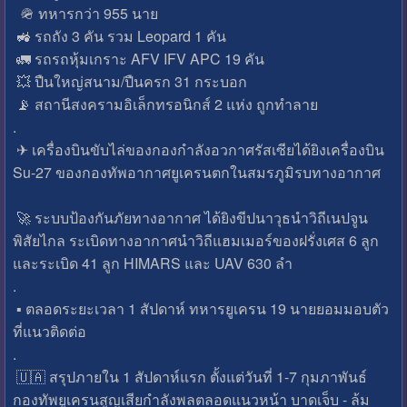
🪖 ทหารกว่า 955 นาย
🚜 รถถัง 3 คัน รวม Leopard 1 คัน
🚛 รถรถหุ้มเกราะ AFV IFV APC 19 คัน
💥 ปืนใหญ่สนาม/ปืนครก 31 กระบอก
📡 สถานีสงครามอิเล็กทรอนิกส์ 2 แห่ง ถูกทำลาย
.
✈ เครื่องบินขับไล่ของกองกำลังอวกาศรัสเซียได้ยิงเครื่องบิน
Su-27 ของกองทัพอากาศยูเครนตกในสมรภูมิรบทางอากาศ
🚀 ระบบป้องกันภัยทางอากาศ ได้ยิงขีปนาวุธนำวิถีเนปจูน
พิสัยไกล ระเบิดทางอากาศนำวิถีแฮมเมอร์ของฝรั่งเศส 6 ลูก
และระเบิด 41 ลูก HIMARS และ UAV 630 ลำ
.
▪ ตลอดระยะเวลา 1 สัปดาห์ ทหารยูเครน 19 นายยอมมอบตัว
ที่แนวติดต่อ
.
🇺🇦 สรุปภายใน 1 สัปดาห์แรก ตั้งแต่วันที่ 1-7 กุมภาพันธ์
กองทัพยูเครนสูญเสียกำลังพลตลอดแนวหน้า บาดเจ็บ - ล้ม