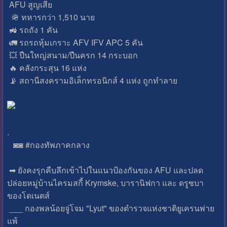
AFU สูญเสีย
🪖 ทหารกว่า 1,510 นาย
🚜 รถถัง 1 คัน
🚛 รถรถหุ้มเกราะ AFV IFV APC 5 คัน
💥 ปืนใหญ่สนาม/ปืนครก 14 กระบอก
🔥 คลังกระสุน 16 แห่ง
📡 สถานีสงครามอิเล็กทรอนิกส์ 4 แห่ง ถูกทำลาย
.
◙◙ #กองทัพภาคกลาง
➡ ยังคงรุกคืบลึกเข้าไปในแนวป้องกันของ AFU และปลด
ปล่อยหมู่บ้านไครมสกี้ Krymske, บารานิฟกา และ ดรูซบา
ของโดเนตส์
___ กองพลน้อยจู่โจม "Lyut" ของตำรวจแห่งชาติยูเครนพ่าย
แพ้