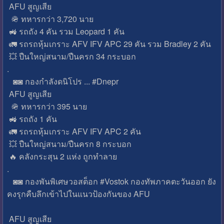
AFU สูญเสีย
🪖 ทหารกว่า 3,720 นาย
🚜 รถถัง 4 คัน รวม Leopard 1 คัน
🚛 รถรถหุ้มเกราะ AFV IFV APC 29 คัน รวม Bradley 2 คัน
💥 ปืนใหญ่สนาม/ปืนครก 34 กระบอก
.
◙◙ กองกำลังดนิโปร ... #Dnepr
AFU สูญเสีย
🪖 ทหารกว่า 395 นาย
🚜 รถถัง 1 คัน
🚛 รถรถหุ้มเกราะ AFV IFV APC 2 คัน
💥 ปืนใหญ่สนาม/ปืนครก 8 กระบอก
🔥 คลังกระสุน 2 แห่ง ถูกทำลาย
.
◙◙ กองพันพิเศษวอสต็อก #Vostok กองทัพภาคตะวันออก ยัง
คงรุกคืบลึกเข้าไปในแนวป้องกันของ AFU
AFU สูญเสีย