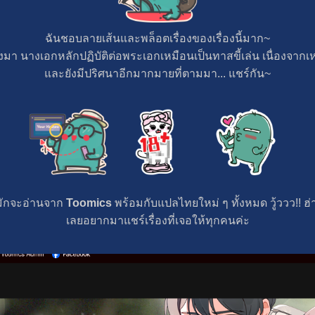
ฉันชอบลายเส้นและพล็อตเรื่องของเรื่องนี้มาก~
งมา นางเอกหลักปฏิบัติต่อพระเอกเหมือนเป็นทาสขี้เล่น เนื่องจากเห
และยังมีปริศนาอีกมากมายที่ตามมา... แชร์กัน~
มักจะอ่านจาก
Toomics
พร้อมกับแปลไทยใหม่ ๆ ทั้งหมด วู้ววว!! ฮ่
เลยอยากมาแชร์เรื่องที่เจอให้ทุกคนค่ะ