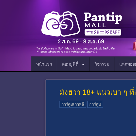
หน้าแรก
คอมมูนิตี้
กิจกรรม
แลกพอยต
มังฮวา 18+ แนวเบา ๆ ที่
การ์ตูนเกาหลี
การ์ตูน