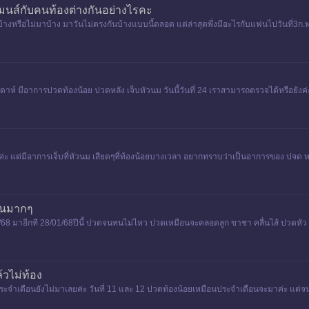
มนส์กับคนท้องต่างกันอย่างไรคะ
หรือไม่มาบ้าง มาวันไม่ตรงกันบ้างแบบนี้ตลอด แต่ล่าสุดพึ่งมีอะไรกับแฟนไปวันที่3ก.พ.
สัปดาห์ มีอาการปวดท้องน้อย ปวดหลัง เจ็บหัวนม วันนี้วันที่ 24 เราสามารถตรวจได้หรือยั
่มาค่ะ แต่มีอาการเจ็บที่หัวนม เสียดๆที่ท้องน้อยบางเวลา อยากทราบว่าเป็นอาการของ ปจด ห
อนมากๆ
/68 มาอีกที 28/01/68ปีนี้ ปวดจนทนไม่ไหว ปวดเหมือนจะคลอดลูก ขาชา คลื่นไส้ ปวดหัว จน
้วไม่ท้อง
ระจำเดือนยังไม่มาเลยค่ะ วันที่ 11 และ 12 ปวดท้องน้อยเหมือนประจำเดือนจะมาค่ะ แต่จนวันน