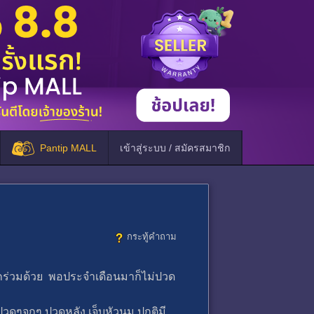
Pantip MALL
เข้าสู่ระบบ / สมัครสมาชิก
กระทู้คำถาม
กร่วมด้วย พอประจำเดือนมาก็ไม่ปวด
วดๆจุกๆ ปวดหลัง เจ็บหัวนม ปกติมี