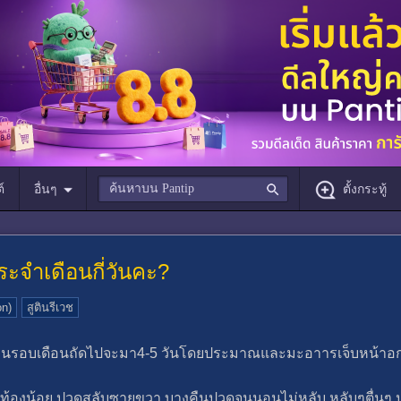
์
อื่นๆ
ตั้งกระทู้
ระจำเดือนกี่วันคะ?
on)
สูตินรีเวช
ก่อนรอบเดือนถัดไปจะมา4-5 วันโดยประมาณและมะอาารเจ็บหน้าอ
ดท้องน้อย ปวดสลับซายขวา บางคืนปวดจนนอนไม่หลับ หลับๆตื่นๆ ป