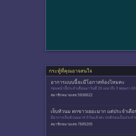
กระทู้ที่คุณอาจสนใจ
อาการแบบนี้จะมีโอกาสท้องไหมคะ
ก่อนหน้านี้ประจำเดือนมาวันที่ 29 เมษาถึง 3 พฤษภา 6
ครรภ์ไหมคะหรือว่าเป็
สมาชิกหมายเลข 5936622
เจ็บหัวนม ตกขาวเยอะมาก แต่ประจำเดือน
มีอาการเจ็บหัวนมมา4-5วันแล้วค่ะ ปกติก่อนเป็นประจำ
ค่ะ แต่ตอนนี้ไม่มีวี่แวว
สมาชิกหมายเลข 7695205