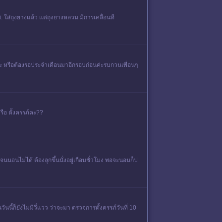
 ใส่ถุงยางแล้ว แต่ถุงยางหลวม มีการเคลื่อนที
งค่ะ หรือต้องรอประจำเดือนมาอีกรอบก่อนค่ะรบกวนเพื่อนๆ
รือ ตั้งครรภ์คะ??
นอนไม่ได้ ต้องลุกขึ้นนั่งอยู่เกือบชั่วโมง พอจะนอนก็ป
ี้ก็ยังไม่มีวี่แวว ว่าจะมา ตรวจการตั้งครรภ์วันที่ 10