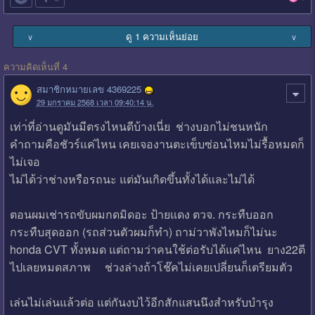
ดู 1 ความเห็นย่อย
∨
∨
ความคิดเห็นที่ 4
สมาชิกหมายเลข 4369225
29 มกราคม 2568 เวลา 09:40:14 น.
เท่า่ที่อ่านดูมันมีตรงไหนดีบ้างเนี่ย ช่างบอกไม่ชนหนัก
คำถามคือชัวร์แค่ไหน เคยเจองานตะเข็บซ่อนไหมไม่รื้อหมดก็
ไม่เจอ
ไม่ได้ว่าช่างหรือรถนะ แต่มันเกิดขึ้นทั้งได้และไม่ได้
ตอนผมเช่ารถขับผมกดมิดอะ ป้ายแดง ตวจ. กระทืบออก
กระทืบสุดออก (รถส่วนตัวผมก็ทำ) ถาม่วาพังไหมก็ไม่นะ
honda CVT ทั้งหมด แต่ถามว่าคนใช้ต่อรับได้แค่ไหน ยาง22ตี
ไปเลยหมดสภาพ ช่วงล่างถ้าโช๊คไม่เคยเปลี่ยนก็เตรียมตัว
เล่นไม่เล่นแล้วต่อ แต่กันงบไว้อีกสักแสนนึงสำหรับบำรุง