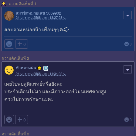
ความคิดเห็นที่ 1
สมาชิกหมายเลข 3059902
24 มกราคม 2568 เวลา 13:27:53 น.
สอบถามหน่อยน๊า เพื่อนๆๆ🙏😥

0
0
ความคิดเห็นที่ 2
ฟ้าหมาดฝน
24 มกราคม 2568 เวลา 14:34:22 น.
เคยไปพบสูติแพทย์หรือยังคะ
ประจำเดือนไม่มา และมีภาวะฮอร์โมนเพศชายสูง
ควรไปตรวจรักษานะคะ

0
0
ความคิดเห็นที่ 3