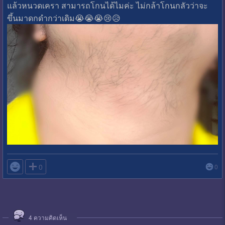
แล้วหนวดเครา สามารถโกนได้ไมค่ะ ไม่กล้าโกนกลัวว่าจะ
ขึ้นมาดกดำกว่าเดิม😭😭😭😢😥

0
0
4
ความคิดเห็น