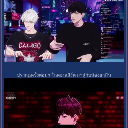
ปรากฏครั้งต่อมา ในคอนเสิร์ต มาสู้กับน้องฮามิน