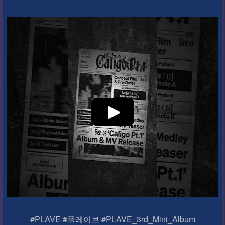
#PLAVE #플레이브 #PLAVE_3rd_Mini_Album