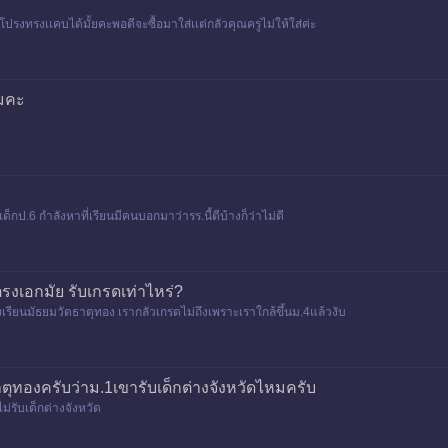
ทรงเเคบได้มั้ยคะพอดีจะซื้อมาใส่เเต่กลัวคุณครูไม่ให้ใส่ค่ะ
หมคะ
็กป.6 กำลังหาที่เรียนมีคนบอกมาว่ารร.นี้ดีบ้างก็ว่าไม่ดี
งเอกมัย รับเกรดเท่าไหร่?
รียนมัธยมวัดธาตุทอง เรากลัวเกรดไม่ถึงเพราะเราใกล้ขึ้นม.4แล้วงับ
ตุทองครับว่าม.1เขารับเด็กต่างจังหวัดไหมครับ
่รับเด็กต่างจังหวัด