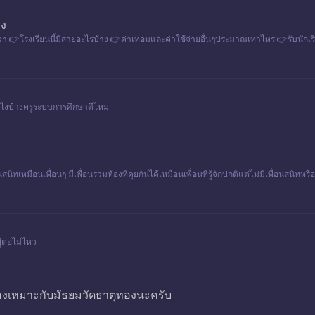
อง
่า 👉โรงเรียนนี้มีสายอะไรบ้าง 👉ค่าเทอมและค่าใช้จ่ายอื่นๆประมาณเท่าไหร่ 👉รับนักเร
ังไงบ้างครูระบบการศึกษาดีไหม
นิทเหมือนเพื่อนๆ มีเพื่อนร่วมห้องที่คุยกันได้เหมือนเพื่อนที่รู้จักปกติแต่ไม่มีเพื่อนสนิทห
่ต่อไม่ไหว
องเหมาะกับมัธยมวัดธาตุทองนะครับ