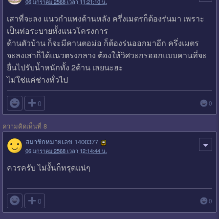
06 มกราคม 2568 เวลา 11:21:10 น.
เสาที่จะลง แนวกำแพงด้านหลัง ครึ่งเมตรก็ต้องร่นมา เพราะ
เป็นท่อระบายทั้งแนวโครงการ
ด้านตัวบ้าน ก็จะมีคานตอม่อ ก็ต้องร่นออกมาอีก ครึ่งเมตร
จะลงเสาก็ได้แนวตรงกลาง ต้องให้วิศวะกรออกแบบคานที่จะ
ยื่นไปรับน้ำหนักทั้ง 2ด้าน เลยนะฮะ
ไม่ใช่แค่ช่างทั่วไป

0
0
ความคิดเห็นที่ 8
สมาชิกหมายเลข 1400377
06 มกราคม 2568 เวลา 12:14:44 น.
ควรครับ ไม่งั้นก็ทรุดแน่ๆ

0
0