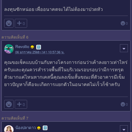
ลงทุนซักหน่อย เพื่ออนาคตจะได้ไม่ต้องมาปวดหัว

0
0
ความคิดเห็นที่ 6
Revollio
06 มกราคม 2568 เวลา 10:57:36 น.
คุณขอเช็คแบบบ้านกับทางโครงการก่อนว่าเค้าลงยาวเท่าไหร่
ครับและคุณควรสำรวจพื้นที่ในบริเวณรอบรอบว่ามีการทรุด
ตัวมากแค่ไหนหากเคสนี้คุณลงเข็มสั้นขณะที่ตัวอาคารมีเข็ม
ยาวปัญหาก็คือจะเกิดการแยกตัวในอนาคตไม่เร็วก็ช้าครับ

0
0
ความคิดเห็นที่ 7
น้องปลาดาว