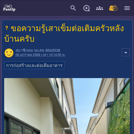
close
ขอความรู้เสาเข็มต่อเติมครัวหลัง
บ้านครับ
สมาชิกหมายเลข 8543538
06 มกราคม 2568 เวลา 10:14:50 น.
การก่อสร้างและต่อเติมอาคาร