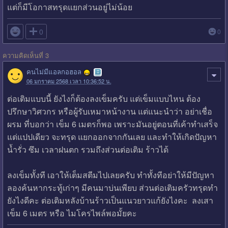
แต่ก็มีโอกาสทรุดแยกส่วนอยู่ไม่น้อย

0
0
ความคิดเห็นที่ 3
คนไม่มีแอลกอฮอล
06 มกราคม 2568 เวลา 10:36:52 น.
ต่อเติมแบบนี้ ยังไงก็ต้องลงเข็มครับ แต่เข็มแบบไหน ต้อง
ปรึกษาวิศวกร หรือผู้รับเหมาหน้างาน แต่แนะนำว่า อย่าเชื่อ
ผรม ที่บอกว่า เข็ม 6 เมตรก็พอ เพราะมันอยู่ตอนที่เค้าทำเสร็จ
แต่แปปเดียว จะทรุด แยกออกจากกันเลย และทำให้เกิดปัญหา
น้ำรั่ว ซึม เวลาฝนตก รวมถึงส่วนต่อเติม ร้าวได้
ลงเข็มทั้งที เอาให้เต็มสตีมไปเลยครับ ทำทั้งทีอย่าให้มีปัญหา
ลองค้นหากระทู้เก่าๆ มีคนมาบ่นเพียบ ส่วนต่อเติมครัวทรุดทำ
ยังไงดีคะ ต่อเติมหลังบ้านร้าวเป็นแนวยาวแก้ยังไงคะ ลงเสา
เข็ม 6 เมตร หรือ ไมโครไพล์พอมั้ยคะ