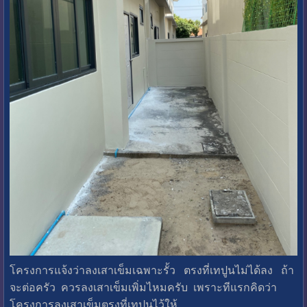
โครงการแจ้งว่าลงเสาเข็มเฉพาะรั้ว ตรงที่เทปูนไม่ได้ลง ถ้า
จะต่อครัว ควรลงเสาเข็มเพิ่มไหมครับ เพราะทีแรกคิดว่า
โครงการลงเสาเข็มตรงที่เทปูนไว้ให้