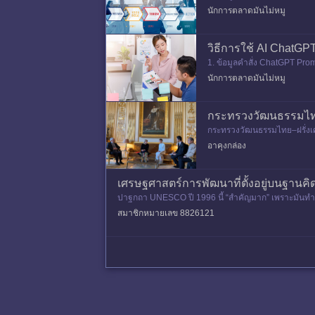
นักการตลาดมันไม่หมู
วิธีการใช้ AI ChatG
1. ข้อมูลคำสั่ง ChatGPT Prom
นักการตลาดมันไม่หมู
กระทรวงวัฒนธรรมไทย
กระทรวงวัฒนธรรมไทย–ฝรั่งเ
พร้อมขับเคลื่อนความร่วมมือเ
อาคุงกล่อง
เศรษฐศาสตร์การพัฒนาที่ตั้งอยู่บนฐาน
ปาฐกถา UNESCO ปี 1996 นี้ “สำคัญมาก” เพราะมันทำหน
nomics จาก
สมาชิกหมายเลข 8826121