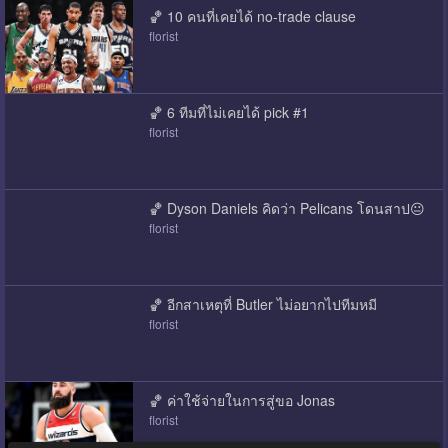
🏀 10 คนที่เคยได้ no-trade clause
florist
🏀 6 ทีมที่ไม่เคยได้ pick #1
florist
🏀 Dyson Daniels คิดว่า Pelicans โดนสาป😐
florist
🏀 อีกสาเหตุที่ Butler ไม่อยากไปทีมหมี
florist
🏀 ค่าใช้จ่ายในการสู่ขอ Jonas
florist