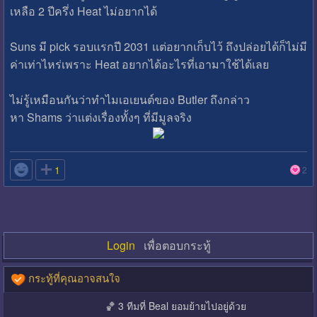
เหลือ 2 ปีครึ่ง Heat ไม่อยากได้
Suns มี pick รอบเเรกปี 2031 เเต่อยากเก็บไว้ ถึงปล่อยได้ก็ไม่มี
ค่าเท่าไหร่เพราะ Heat อยากได้อะไรที่เอามาใช้ได้เลย
ไม่รู้เหมือนกันว่าทําไมเอเยนต์ของ Butler ถึงกล่าว
หา Shams ว่าเเต่งเรื่องทั้งๆ ที่มีมูลจริง

1
2
Login
เพื่อตอบกระทู้
กระทู้ที่คุณอาจสนใจ
🏀 3 ทีมที่ Beal ยอมย้ายไปอยู่ด้วย