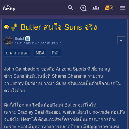
close
🏀 Butler สนใจ Suns จริง
florist
14 ธันวาคม 2567 เวลา 01:43:36 น.
บาสเกตบอล
NBA
กีฬา
John Gambadoro ของสื่อ Arizona Sports ที่เชี่ยวชาญ
ข่าว Suns ยืนยันในสิ่งที่ Shams Charania รายงาน
ว่า Jimmy Butler อยากมา Suns จริงเเถมเป็นตัวเลือกเเรกใน
ดวงใจด้วย
ดีลนี้มีโอกาสเกิดขึ้นน้อยถึงเเม้ Butler จะมีใจให้
เพราะ Bradley Beal ต้องยอม waive เงื่อนไข no-trade ก่อนถึง
จะส่งไป Heat ได้ ต้องเเถมสิทธิ์ดราฟต์เป็นบรรณาการด้วย
เพราะ Beal มีมูลค่าทางการตลาดติดลบ มีสัญญาราคาเเพง