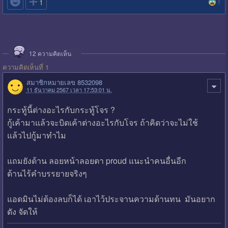

1
1
12
ความคิดเห็น
ความคิดเห็นที่ 1
สมาชิกหมายเลข 8532098
11 ธันวาคม 2567 เวลา 17:53:01 น.
กระทู้นี้ต่างอะไรกับกระทู้โจร ?
กู้เค้ามาแล้วจะบิดเค้าต่างอะไรกับโจร ถ้าคิดว่าจะไม่ใช้
แล้วไปกู้มาทำไม
แถมยังด้าน ลอยหน้าลอยตา proud แนะนำคนอื่นอีก
ด้านไร้คำบรรยายจริงๆ
แอดมินไม่ต้องลบก็ได้ เอาไว้ประจานความด้านทน มันอยาก
ดัง จัดให้