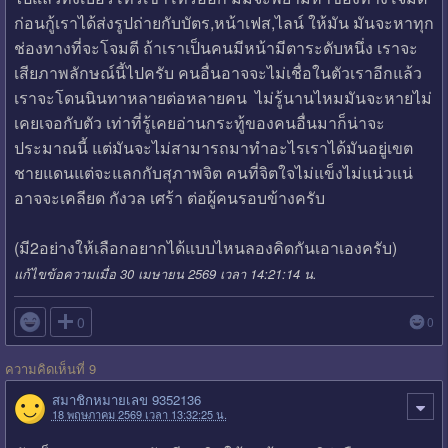
ก่อนกู้เราได้ส่งรูปถ่ายกับบัตร,หน้าเฟส,ไลน์ ให้มัน มันจะหาทุก
ช่องทางที่จะโจมตี ถ้าเราเป็นคนมีหน้ามีตาระดับหนึ่ง เราจะ
เสียภาพลักษณ์นี้ไปครับ คนอื่นอาจจะไม่เชื่อในตัวเราอีกแล้ว
เราจะโดนนินทาหลายต่อหลายคน ไม่รู้นานไหมมันจะหายไม่
เคยเจอกับตัว เท่าที่รู้เคยอ่านกระทู้ของคนอื่นมาก็น่าจะ
ประมาณนี้ แต่มันจะไม่สามารถมาทำอะไรเราได้มันอยู่เขต
ชายแดนแต่จะแลกกับสุภาพจิต คนที่จิตใจไม่แข็งไม่แน่วแน่
อาจจะเคลียด กังวล เศร้า ต่อผู้คนรอบข้างครับ
(มี2อย่างให้เลือกอยากได้แบบไหนลองคิดกันเอาเองครับ)
แก้ไขข้อความเมื่อ 30 เมษายน 2569 เวลา 14:21:14 น.

0
0
ความคิดเห็นที่ 9
สมาชิกหมายเลข 9352136
18 พฤษภาคม 2569 เวลา 13:32:25 น.