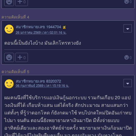

0
0
ความคิดเห็นที่ 4
สมาชิกหมายเลข 1944704
26 มกราคม 2569 เวลา 02:01:16 น.
ตอนนี้เป็นยังไงบ้าง มันเลิกโทรทวงยัง

0
0
ความคิดเห็นที่ 5
สมาชิกหมายเลข 8320372
06 กุมภาพันธ์ 2569 เวลา 15:19:16 น.
ผมคนนึงที่ใช้บริการแอปเงินกู้นอกระบบ รวมกันเกือบ 20 แอป
วงเงินที่ได้ เกือบห้าแสน แต่ได้จริง สักประมาณ สามแสนกว่า
แต่ทั้งๆ ที่รู้ว่าดอกโหด ก้ยังกดมาใช้ ทบไปกดใหม่ปิดอันเก่าทบ
ไปมา จนตัน ตอนนี้ยังพยายามหาเงินมาปิด มีทั้งจ่ายแบบ
อาทิตย์เดียวและสองอาทิตย์จ่ายครั้ง พยายามหาเงินก้อนมาปิด
เงินที่ได้มาก้ไปหยิบยืมคนอื่น มา ตอนมันทวง มันทวงโหด