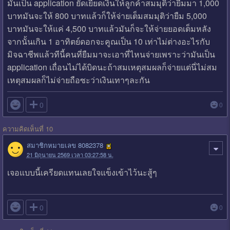
มันเป็น application ยัดเยียดเงินให้ลูกค้าสมมุติว่ายืมมา 1,000
บาทมันจะให้ 800 บาทแล้วก็ให้จ่ายเต็มสมมุติว่ายืม 5,000
บาทมันจะให้แค่ 4,500 บาทแล้วมันก็จะให้จ่ายยอดเต็มหลัง
จากนั้นเกิน 1 อาทิตย์ดอกจะคูณเป็น 10 เท่าไม่ต่างอะไรกับ
มิจฉาชีพแล้วทีนี้คนที่ยืมมาจะเอาที่ไหนจ่ายเพราะว่ามันเป็น
application เถื่อนไม่ได้บิดนะถ้าสมเหตุสมผลก็จ่ายแต่นี่ไม่สม
เหตุสมผลก็ไม่จ่ายถือซะว่าเงินเทาๆละกัน

0
0
ความคิดเห็นที่ 10
สมาชิกหมายเลข 8082378
21 มิถุนายน 2569 เวลา 03:27:58 น.
เจอแบบนี้เครียดแทนเลยใจแข็งเข้าไว้นะสู้ๆ

0
0