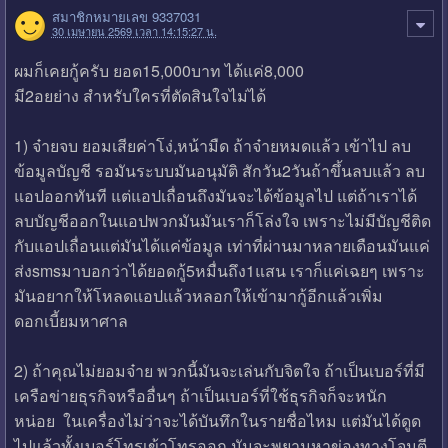
สมาชิกหมายเลข 9337031
30 เมษายน 2569 เวลา 14:15:27 น.
ผมก็เคยกู้ครับ ยอด15,000บาท ได้แค่8,000
มี2อยย่าง สำหรับใครที่ตัดสินใจไม่ได้
1) จ๋ายจบ ยอมเสียค่าโง่,หน้ามืด ถ้าจ๋ายหมดแล้ว เข้าไป ลบ
ข้อมูลบัญชี รอมันระบบมันอนุมัติ สักวัน2วันถ้าขึ้นลบแล้ว ลบ
แอปออกทันที แต่แอปเถื่อนถึงมันจะได้ข้อมูลไป แต่ถ้าเราได้
ลบบัญชีออกในแอปพวกมันมันเราก็โล่งใจ เพราะไม่มีบัญชีติด
กับแอปเถื่อนแต่มันได้แค่ข้อมูล เท่าที่ผ่านมาหลายเดือนมันแค่
ส่งsmsมาบอกว่าได้ยอดกู้5หมื่นถึง1แสน เราก็แค่เฉยๆ เพราะ
มันอยากให้โหลดแอปแล้วหลอกให้เข้ามากู้อีกแล้วเพิ่ม
ดอกเบี้ยมหาศาล
2) ถ้าคุณไม่ยอมจ๋าย พวกนี้มันจะเล่นกับจิตใจ ถ้าเป็นเบอร์ที่มี
เครือข่ายธุรกิจหรืออื่นๆ ถ้าเป็นเบอร์ที่ใช้ธุรกิจก็จะหนัก
หน่อย ในเครื่องไม่ว่าจะได้บันทึกในรายชื่อไหม แต่มันได้ดูด
ไปแล้วทั้งเบอร์โทรเข้าโทรออก มัมจะพยามหาข่องทางโจมตี