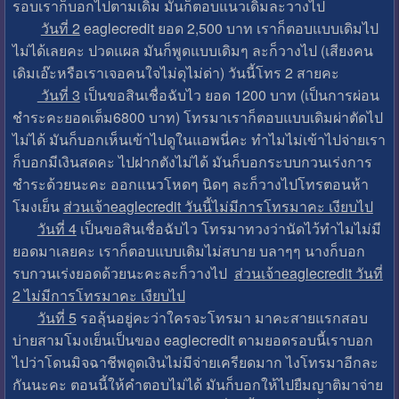
รอบเราก็บอกไปตามเดิม มันก็ตอบแนวเดิมละวางไป
วันที่ 2
eaglecredit ยอด 2,500 บาท เราก็ตอบแบบเดิมไป
ไม่ได้เลยคะ ปวดแผล มันก็พูดแบบเดิมๆ ละก็วางไป (เสียงคน
เดิมเอ๊ะหรือเราเจอคนใจไม่ดุไม่ด่า) วันนี้โทร 2 สายคะ
วันที่ 3
เป็นขอสินเชื่อฉับไว ยอด 1200 บาท (เป็นการผ่อน
ชำระคะยอดเต็ม6800 บาท) โทรมาเราก็ตอบแบบเดิมผ่าตัดไป
ไม่ได้ มันก็บอกเห็นเข้าไปดูในแอพนี่คะ ทำไมไม่เข้าไปจ่ายเรา
ก็บอกมีเงินสดคะ ไปฝากตังไม่ได้ มันก็บอกระบบกวนเร่งการ
ชำระด้วยนะคะ ออกแนวโหดๆ นิดๆ ละก็วางไปโทรตอนห้า
โมงเย็น
ส่วนเจ้าeaglecredit วันนี้ไม่มีการโทรมาคะ เงียบไป
วันที่ 4
เป็นขอสินเชื่อฉับไว โทรมาทวงว่านัดไว้ทำไมไม่มี
ยอดมาเลยคะ เราก็ตอบแบบเดิมไม่สบาย บลาๆๆ นางก็บอก
รบกวนเร่งยอดด้วยนะคะละก็วางไป
ส่วนเจ้าeaglecredit วันที่
2 ไม่มีการโทรมาคะ เงียบไป
วันที่ 5
รอลุ้นอยู่คะว่าใครจะโทรมา มาคะสายแรกสอบ
บ่ายสามโมงเย็นเป็นของ eaglecredit ตามยอดรอบนี้เราบอก
ไปว่าโดนมิจฉาชีพดูดเงินไม่มีจ่ายเครียดมาก ไงโทรมาอีกละ
กันนะคะ ตอนนี้ให้คำตอบไม่ได้ มันก็บอกให้ไปยืมญาติมาจ่าย