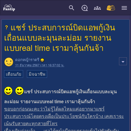
close
แชร์ ประสบการณ์บิดแอพกู้เงิน
เถื่อนแบบละมุนละม่อม รายงาน
แบบreal time เรามาลุ้นกันจ้า
ดอกหญ้าราตรี
11 ธันวาคม 2567 เวลา 16:37:02 น.
เตือนภัย
มิจฉาชีพ
แชร์ ประสบการณ์บิดแอพกู้เงินเถื่อนแบบละมุน
ละม่อม รายงานแบบreal time เรามาลุ้นกันจ้า
ขอบอกก่อนนะคะว่าไม่รู้ได้ผลไหมแค่อยากมาแชร์
ประสบการณ์โดยตรงเผื่อเป็นประโยชน์กับใครบ้าง เคสเราจะ
เน้นรับสายคะทุกสายที่โทร
เรื่องเดิมก่อนจ้า ..... เราได้หน้ามืดจนตรอกเข้าไปพัวพันกับ