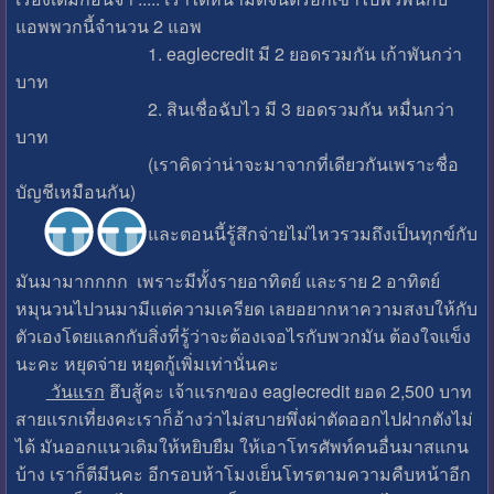
แอพพวกนี้จำนวน 2 แอพ
1. eaglecredit มี 2 ยอดรวมกัน เก้าพันกว่า
บาท
2. สินเชื่อฉับไว มี 3 ยอดรวมกัน หมื่นกว่า
บาท
(เราคิดว่าน่าจะมาจากที่เดียวกันเพราะชื่อ
บัญชีเหมือนกัน)
และตอนนี้รู้สึกจ่ายไม่ไหวรวมถึงเป็นทุกข์กับ
มันมามากกกก เพราะมีทั้งรายอาทิตย์ และราย 2 อาทิตย์
หมุนวนไปวนมามีแต่ความเครียด เลยอยากหาความสงบให้กับ
ตัวเองโดยแลกกับสิ่งที่รู้ว่าจะต้องเจอไรกับพวกมัน ต้องใจแข็ง
นะคะ หยุดจ่าย หยุดกู้เพิ่มเท่านั่นคะ
วันแรก
ฮึบสู้คะ เจ้าแรกของ eaglecredit ยอด 2,500 บาท
สายแรกเที่ยงคะเราก็อ้างว่าไม่สบายพึ่งผ่าตัดออกไปฝากตังไม่
ได้ มันออกแนวเดิมให้หยิบยืม ให้เอาโทรศัพท์คนอื่นมาสแกน
บ้าง เราก็ตีมีนคะ อีกรอบห้าโมงเย็นโทรตามความคืบหน้าอีก