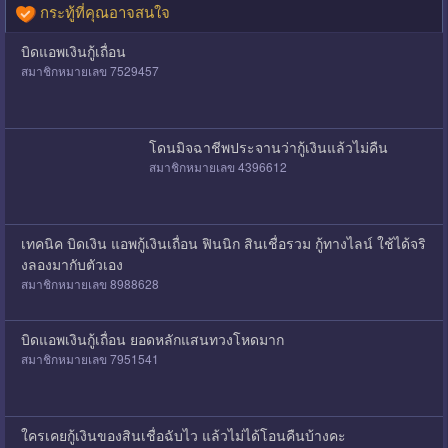
กระทู้ที่คุณอาจสนใจ
บิดแอพเงินกู้เถื่อน
สมาชิกหมายเลข 7529457
โดนมิจฉาชีพประจานว่ากู้เงินแล้วไม่คืน
สมาชิกหมายเลข 4396612
เทคนิค บิดเงิน แอพกู้เงินเถื่อน ฟินนิก สินเชื่อรวม กู้ทางไลน์ ใช้ได้จริ
งลองมากับตัวเอง
สมาชิกหมายเลข 8988628
บิดแอพเงินกู้เถื่อน ยอดหลักแสนทวงโหดมาก
สมาชิกหมายเลข 7951541
ใครเคยกู้เงินของสินเชื่อฉับไว แล้วไม่ได้โอนคืนบ้างคะ