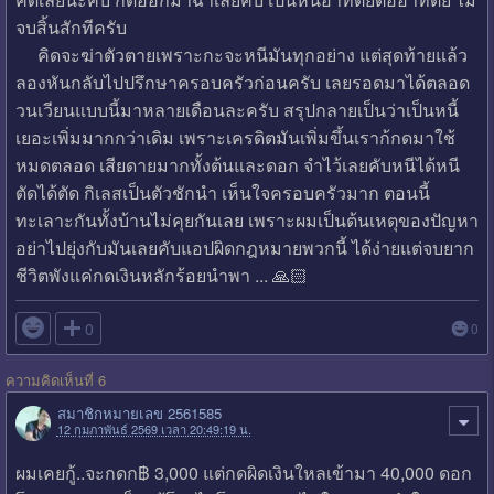
จบสิ้นสักทีครับ
คิดจะฆ่าตัวตายเพราะกะจะหนีมันทุกอย่าง แต่สุดท้ายแล้ว
ลองหันกลับไปปรึกษาครอบครัวก่อนครับ เลยรอดมาได้ตลอด
วนเวียนแบบนี้มาหลายเดือนละครับ สรุปกลายเป็นว่าเป็นหนี้
เยอะเพิ่มมากกว่าเดิม เพราะเครดิตมันเพิ่มขึ้นเราก้กดมาใช้
หมดตลอด เสียดายมากทั้งต้นและดอก จำไว้เลยคับหนีได้หนี
ตัดได้ตัด กิเลสเป็นตัวชักนำ เห็นใจครอบครัวมาก ตอนนี้
ทะเลาะกันทั้งบ้านไม่คุยกันเลย เพราะผมเป็นต้นเหตุของปัญหา
อย่าไปยุ่งกับมันเลยคับแอปผิดกฎหมายพวกนี้ ได้ง่ายแต่จบยาก
ชีวิตพังแค่กดเงินหลักร้อยนำพา ... 🙏🏻

0
0
ความคิดเห็นที่ 6
สมาชิกหมายเลข 2561585
12 กุมภาพันธ์ 2569 เวลา 20:49:19 น.
ผมเคยกู้..จะกดก฿ 3,000 แต่กดผิดเงินใหลเข้ามา 40,000 ดอก