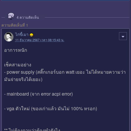
4
ความคิดเห็น
ความคิดเห็นที่ 1
ไก่ขี้เมา
11 ธันวาคม 2567 เวลา 08:15:43 น.
อาการหนัก
เช็คสามอย่าง
- power supply (สติ๊กเกอร์บอก watt เยอะ ไม่ได้หมายความว่า
มันจ่ายจริงได้เยอะ)
- mainboard (จาก error acpi error)
- vga ตัวใหม่ (ของเก่าแล้ว มันไม่ 100% หรอก)
** ไม่ต้องถามว่าต้องทำยังไง