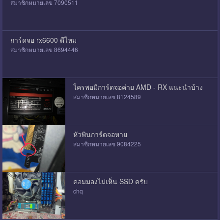
สมาชิกหมายเลข 7090511
การ์ดจอ rx6600 ดีไหม
สมาชิกหมายเลข 8694446
ใครพอมีการ์ดจอค่าย AMD - RX แนะนําบ้าง
สมาชิกหมายเลข 8124589
หัวพินการ์ดจอหาย
สมาชิกหมายเลข 9084225
คอมมองไม่เห็น SSD ครับ
chq