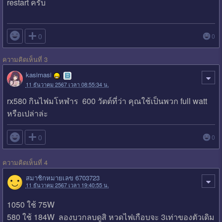
restart ครับ

0
0
ความคิดเห็นที่ 3
kasimasi
11 ธันวาคม 2567 เวลา 08:55:34 น.
rx580 กินไฟมโหฬาร 600 วัตต์ที่ว่า คุณใช้เป็นพวก full watt
หรือเปล่าล่ะ

0
0
ความคิดเห็นที่ 4
สมาชิกหมายเลข 6703723
11 ธันวาคม 2567 เวลา 19:40:55 น.
1050 ใช้ 75W
580 ใช้ 184W ลองบวกลบดูสิ หวดไฟเกือบจะ 3เท่าของตัวเดิม