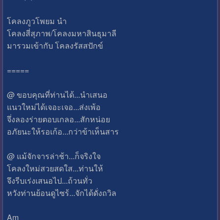
โคลงภูวโพยม นำ
โคลงสี่สุภาพ/โคลงมหาสินธุมาลี
มารวมเข้ากับ โคลงรัสสปักข์
=====
@ ขอบคุณที่ท่านได้...นำเสนอ
แนวใหม่ได้เจอะเจอ...ส่งเพ้อ
จึ่งลองร่ายตอบเกลอ...สักหน่อย
อภัยนะให้รอเก้อ...กว่าข้าเห็นสาร
@ แม้จักจารล่าช้า...ก็จริงใจ
โคลงใหม่สวยสดใส...ท่านให้
จึงรีบเร่งเสนอไป...ถ้วนทั่ว
หวังท่านย้อนดูไซร้...จักได้ดั่งถวิล
Am