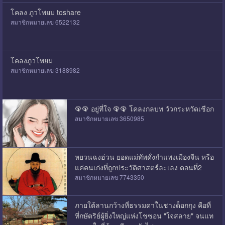
โคลง ภูวโพยม toshare
สมาชิกหมายเลข 6522132
โคลงภูวโพยม
สมาชิกหมายเลข 3188982
🦚🦚 อยู่ที่ใจ 🦚🦚 โคลงกลบท วัวกระหวัดเชือก
สมาชิกหมายเลข 3650985
หยวนฉงฮ่วน ยอดแม่ทัพดั่งกำแพงเมืองจีน หรือ
แค่คนเก่งที่ถูกประวัติศาสตร์ละเลง ตอนที่2
สมาชิกหมายเลข 7743350
​ภายใต้ลานกว้างที่ธรรมดาในชางด็อกกุง คือที่
ที่กษัตริย์ผู้ยิ่งใหญ่แห่งโชซอน "ใจสลาย" จนแท