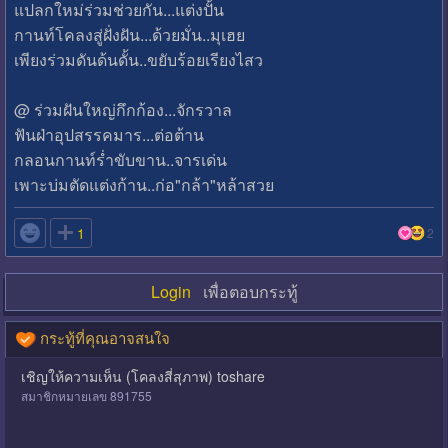
แปลกใหม่ร่วมช่วยกัน...แต่งปั้น
กานท์โคลงสู่ฝั่งฝัน...ด้วยมั่น..มุเฮย
เพียงร่วมดันด้นดั้น..ขยับร้อยเรียงไสว
@ ร่วมฝันใหญ่กึกก้อง...จักรวาล
ฟันฝ่าอุปสรรคมาร...ต่อต้าน
กลอนกานท์ร่ำขับขาน..จารเด่น
เพาะบ่มตัดแต่งก้าน..ก่อ"กล้า"หล้าสวย

1
2
Login
เพื่อตอบกระทู้
กระทู้ที่คุณอาจสนใจ
เชิญให้ความเห็น (โคลงสี่สุภาพ) toshare
สมาชิกหมายเลข 891755