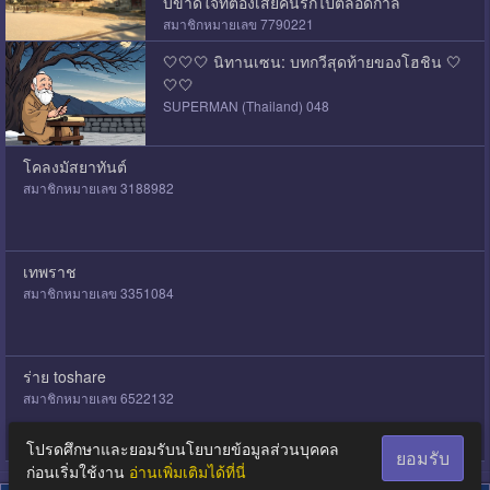
บขาดใจที่ต้องเสียคนรักไปตลอดกาล
สมาชิกหมายเลข 7790221
🤍🤍🤍 นิทานเซน: บทกวีสุดท้ายของโฮชิน 🤍
🤍🤍
SUPERMAN (Thailand) 048
โคลงมัสยาทันต์
สมาชิกหมายเลข 3188982
เทพราช
สมาชิกหมายเลข 3351084
ร่าย toshare
สมาชิกหมายเลข 6522132
โปรดศึกษาและยอมรับนโยบายข้อมูลส่วนบุคคล
ยอมรับ
ก่อนเริ่มใช้งาน
อ่านเพิ่มเติมได้ที่นี่