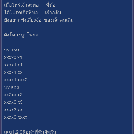
เมื่อไหร่เจ้าจะพอ พี่ท้อ
ได้โปรดเถิดพี่ขอ เจ้ากลับ
ยังอยากฟังเสียงจ้อ ของเจ้าคนเดิม
ผังโคลงภูวโพยม
บทแรก
xxxxx x1
xxxx1 x1
xxxx1 xx
xxxx1 xxx2
บทสอง
xx2xx x3
xxxx3 x3
xxxx3 xx
xxxx3 xxxx
เลข1,2,3คือคำที่สัมผัสกัน