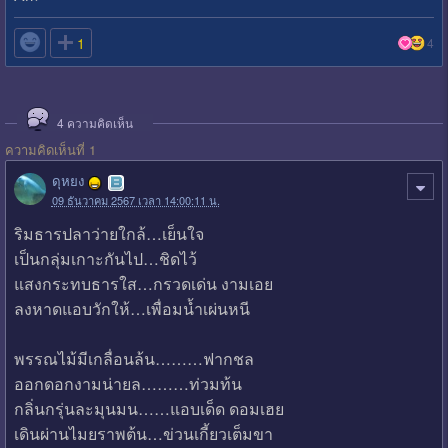

1
4
4
ความคิดเห็น
ความคิดเห็นที่ 1
ดุหยง
09 ธันวาคม 2567 เวลา 14:00:11 น.
ริมธารปลาว่ายใกล้…เย็นใจ
เป็นกลุ่มเกาะกันไป…ชิดไว้
แสงกระทบธารใส…กรวดเด่น งามเอย
ลงหาดแอบวักให้…เพื่อมน้ำเผ่นหนี
พรรณไม้มีเกลื่อนล้น………ฟากชล
ออกดอกงามน่ายล………ท่วมท้น
กลิ่นกรุ่นละมุนมน……แอบเด็ด ดอมเฮย
เดินผ่านไมยราพต้น…ข่วนเกี้ยวเต็มขา