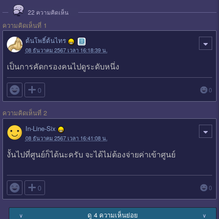
22
ความคิดเห็น
ความคิดเห็นที่ 1
ต้นโพธิ์ต้นไทร
08 ธันวาคม 2567 เวลา 16:18:39 น.
เป็นการคัดกรองคนไปดูระดับหนึ่ง

0
0
ความคิดเห็นที่ 2
In-Line-Six
08 ธันวาคม 2567 เวลา 16:41:08 น.
งั้นไปที่ศูนย์ก็ได้นะครับ จะได้ไม่ต้องจ่ายค่าเข้าศูนย์

0
0
ดู 4 ความเห็นย่อย
∨
∨