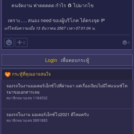
คนจัดงาน ฟาดดดดด กำไร 🧲 ไปมากโข
เพราะ…. สนอง need ของผู้บริโภค ได้ตรงจุด 🚥
แก้ไขข้อความเมื่อ 13 ธันวาคม 2567 เวลา 07:01:04 น.

0
0
Login
เพื่อตอบกระทู้
กระทู้ที่คุณอาจสนใจ
จองรถในงานมอเตอร์เอ็กซ์โปที่ผ่านมา แต่เรื่องเงียบไม่มีไฟแนนซ์โท
รมาขอเอกสารเลย
สมาชิกหมายเลข 1184532
จองรถในงาน มอเตอร์เอ็กซ์โป2021 ดีไหมครับ
สมาชิกหมายเลข 3891883