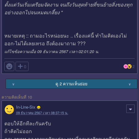
ตั้งแต่วันเริ่มเตรียมจัดงาน จนถึงวันสุดท้ายที่ขนย้ายสิ่งของทุก
อย่างออกไปจนหมดเกลี้ยง "
หมายเหตุ :: ถามอะไรหน่อยนะ .. เรื่องแค่นี้ ทำไมคิดเองไม่
ออก-ไม่ได้เลยเหรอ ถึงต้องมาถาม ???
แก้ไขข้อความเมื่อ 09 ธันวาคม 2567 เวลา 02:01:20 น.

0
2
ดู 2 ความเห็นย่อย
∨
∨
ความคิดเห็นที่ 10
In-Line-Six
09 ธันวาคม 2567 เวลา 08:37:15 น.
ตอบให้อีกทีละกันครับ
ถ้าคิดไม่ออก
คุณ จขกท ลองถามผูจัดแต่ละงานที่คุณสงสัยดูเลยดีกว่าครับ