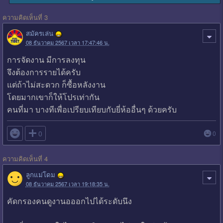
ความคิดเห็นที่ 3
สมัครเล่น
08 ธันวาคม 2567 เวลา 17:47:46 น.
การจัดงาน มีการลงทุน
จึงต้องการรายได้ครับ
แต่ถ้าไม่สะดวก ก็ซื้อหลังงาน
โดยมากเขาก็ให้โปรเท่ากัน
คนที่มา บางทีเพื่อเปรียบเทียบกับยี่ห้ออื่นๆ ด้วยครับ

0
0
ความคิดเห็นที่ 4
ลูกแม่โดม
08 ธันวาคม 2567 เวลา 19:18:35 น.
คัดกรองคนดูงานอออกไปได้ระดับนึง