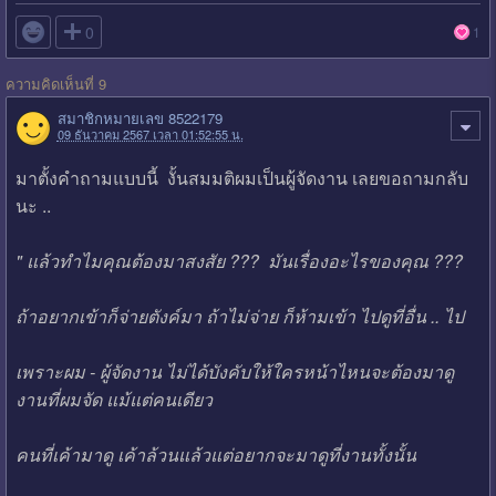

0
1
ความคิดเห็นที่ 9
สมาชิกหมายเลข 8522179
09 ธันวาคม 2567 เวลา 01:52:55 น.
มาตั้งคำถามแบบนี้ งั้นสมมติผมเป็นผู้จัดงาน เลยขอถามกลับ
นะ ..
" แล้วทำไมคุณต้องมาสงสัย ??? มันเรื่องอะไรของคุณ ???
ถ้าอยากเข้าก็จ่ายตังค์มา ถ้าไม่จ่าย ก็ห้ามเข้า ไปดูที่อื่น .. ไป
เพราะผม - ผู้จัดงาน ไม่ได้บังคับให้ใครหน้าไหนจะต้องมาดู
งานที่ผมจัด แม้แต่คนเดียว
คนที่เค้ามาดู เค้าล้วนแล้วแต่อยากจะมาดูที่งานทั้งนั้น