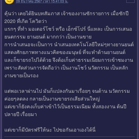
09 ธันวาคม 2567 เวลา 15:41:03 น.
คุ้นว่า เคยได้ยินบทสัมภาส เจ้าของงานซักรายการ เมื่อซักปี
2020 ที่เกิด โควิดว่า
แรกๆ ที่ทำ มอเตอร์โชว์ หรือ เอ็กซ์โปร์ นี่แหละ เป็นการเสนอ
ยนตกรรม ยานยนต์ มากกว่า เป็นงานขาย
การนำเสนอจะเป็นการ นำเสนอเทคโนโลยีใหม่ๆทางยานยนต์
แสดงศักยภาพทางแนวคิดของมนุษย์ ที่จะทำด้านยานยนต์
และก็ขายรถไปได้ด้วย จึงต้อเก็บค่าธรรมเนียมการเข้าชมงาน
เพราะสัดส่วนการจัดถือว่า เป็นงานโชว์ นวัตกรรม เป็นหลัก
งานขายเป็นรอง
แต่พอเวลาผ่านไป มันก็แปลงกันมาเรื่อยๆ จนด้าน นวัตกรรม
ค่อยๆลดลง กลายเป็นงานขายรถเสียส่วนใหญ่
แต่เขาก็ยังคงเก็บค่าเข้าไว้เป็นธรรมเนียม ทั้งสองงาน ต้นปี
ปลายปี เรื่อยมา
แต่เขาก็มีบัตรฟรีให้นะ ไปขอกันเอาเองได้นี่