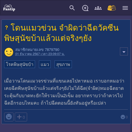
close
โดนแมวข่วน จำผิดว่าฉีดวัคซีน
พิษสุนัขบ้าแล้วแต่จริงๆยัง
สมาชิกหมายเลข 7879790
01 ธันวาคม 2567 เวลา 23:09:07 น.
โรคพิษสุนัขบ้า
แมว
สุขภาพ
เมื่อวานโดนแมวจรข่วนที่แขนเลยไปหาหมอ เราบอกหมอว่า
เคยฉีดพิษสุนัขบ้าแล้วแต่จริงๆยังไม่ได้ฉีด(จำผิด)หมอฉีดยาด
ระตุ้นกับบาดทะยักให้รวมเป็น2เข็ม อยากทราบว่าถ้าควรไป
ฉีดอีกรอบไหมคะ ถ้าไปฉีดตอนนี้ยังทันอยู่หรือเปล่า

0
0