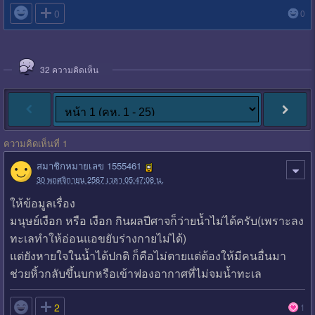

0
0
32
ความคิดเห็น
ความคิดเห็นที่ 1
สมาชิกหมายเลข 1555461
30 พฤศจิกายน 2567 เวลา 05:47:08 น.
ให้ข้อมูลเรื่อง
มนุษย์เงือก หรือ เงือก กินผลปีศาจก็ว่ายน้ำไม่ได้ครับ(เพราะลง
ทะเลทำให้อ่อนแอขยับร่างกายไม่ได้)
แต่ยังหายใจในน้ำได้ปกติ ก็คือไม่ตายแต่ต้องให้มีคนอื่นมา
ช่วยหิ้วกลับขึ้นบกหรือเข้าฟองอากาศที่ไม่จมน้ำทะเล

2
1