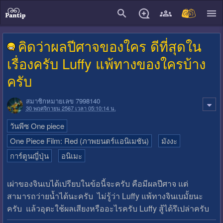
close
คิดว่าผลปีศาจของใคร ดีที่สุดใน
เรื่องครับ Luffy แพ้ทางของใครบ้าง
ครับ
สมาชิกหมายเลข 7998140
30 พฤศจิกายน 2567 เวลา 05:10:14 น.
วันพีซ One piece
One Piece Film: Red (ภาพยนตร์แอนิเมชัน)
มังงะ
การ์ตูนญี่ปุ่น
อนิเมะ
เผ่าของจินเบได้เปรียบในข้อนี้จะครับ คือมีผลปีศาจ แต่
สามารถว่ายน้ำได้นะครับ ไม่รู้ว่า Luffy แพ้ทางจินเบมั้ยนะ
ครับ แล้วอุตะใช้ผลเสียงหรืออะไรครับ Luffy สู้ได้รึเปล่าครับ