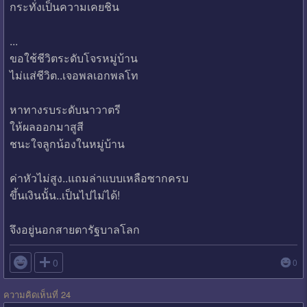
กระทั่งเป็นความเคยชิน
...
ขอใช้ชีวิตระดับโจรหมู่บ้าน
ไม่แส่ชีวิต..เจอพลเอกพลโท
หาทางรบระดับนาวาตรี
ให้ผลออกมาสูสี
ชนะใจลูกน้องในหมู่บ้าน
ค่าหัวไม่สูง..แถมล่าแบบเหลือซากครบ
ขึ้นเงินนั้น..เป็นไปไม่ได้!
จึงอยู่นอกสายตารัฐบาลโลก

0
0
ความคิดเห็นที่ 24