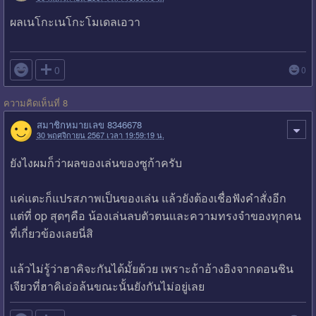
ผลเนโกะเนโกะโมเดลเอวา

0
0
ความคิดเห็นที่ 8
สมาชิกหมายเลข 8346678
30 พฤศจิกายน 2567 เวลา 19:59:19 น.
ยังไงผมก็ว่าผลของเล่นของซูก้าครับ
แค่แตะก็แปรสภาพเป็นของเล่น แล้วยังต้องเชื่อฟังคำสั่งอีก
แต่ที่ op สุดๆคือ น้องเล่นลบตัวตนและความทรงจำของทุกคน
ที่เกี่ยวข้องเลยนี่สิ
แล้วไม่รู้ว่าฮาคิจะกันได้มั้ยด้วย เพราะถ้าอ้างอิงจากดอนชิน
เจียวที่ฮาคิเอ่อล้นขณะนั้นยังกันไม่อยู่เลย