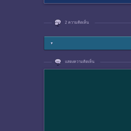
2 ความคิดเห็น
▼
แสดงความคิดเห็น