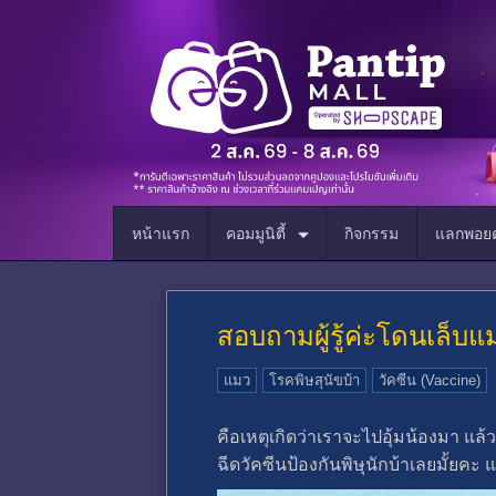
หน้าแรก
คอมมูนิตี้
กิจกรรม
แลกพอยต
สอบถามผู้รู้ค่ะโดนเล็บ
แมว
โรคพิษสุนัขบ้า
วัคซีน (Vaccine)
คือเหตุเกิดว่าเราจะไปอุ้มน้องมา แล
ฉีดวัคซีนป้องกันพิษุนักบ้าเลยมั้ยคะ 