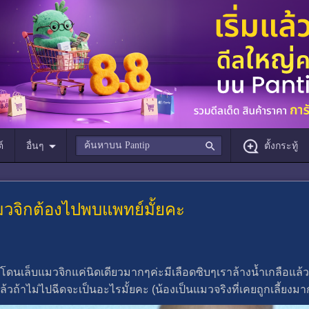
์
อื่นๆ
ตั้งกระทู้
แมวจิกต้องไปพบแพทย์มั้ยคะ
้วโดนเล็บแมวจิกแค่นิดเดียวมากๆค่ะมีเลือดซิบๆเราล้างน้ำเกลือแ
แล้วถ้าไม่ไปฉีดจะเป็นอะไรมั้ยคะ (น้องเป็นแมวจริงที่เคยถูกเลี้ยงม