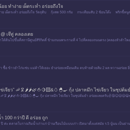
องน้อย ทำง่าย เผ็ดระห่ำ อร่อยถึงใจ
ย ทำง่าย เผ็ดระห่ำ อร่อยถึงใจ วัตถุดิบ กุ้งสด 500 กรัม กระเทียมสับ 2 ช้อนโต๊ะ พริกข
 @ เจ๊ทู่ คลองเตย
ฟ้าใต้ดินไปขึ้นที่สถานีศูนย์สิริกิตติ์ ข้ามถนนพระรามที่ 4 ไปที่คลองถนนตรง (คลองหัวลำโ
ลองส่ว
้า ซื้อ ข้าวยำไก่​แซ่บ แม่ค้าให้เยอะ ยำอร่อยเหมือนเดิม ตบท้ายด้วยส้ม 2 ผล หวานอร่อย อิ่ม
ข่เจียว" 🦐🦑🌶️🌶️🌿🍅🍋‍🟩&🥚🐣🍳 กุ้ง ปลาหมึก ไข่เจียว ในซุปต
 🦐🦑🌶️🌶️🌿🍅🍋‍🟩&🥚🐣🍳 กุ้ง ปลาหมึก ไข่เจียว ในซุปต้มยำ อร่อยเลยครับ✌️🤤😋😃😄😁
 100 กว่าปี ดี อร่อย ถูก
ค่ะ ตลาดโบราณริมน้ำเก่าแก่ บ้านเรือนไม้แบบเก่า เปิดมาตั้งแต่สมัย ร.5 นู้นน เป็นย่า
วก็สาม