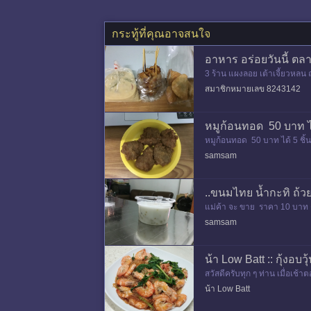
กระทู้ที่คุณอาจสนใจ
อาหาร อร่อยวันนี้ ตลา
3 ร้าน แผงลอย เต้าเจี้ยวหลน 
สมาชิกหมายเลข 8243142
หมูก้อนทอด 50 บาท ได
หมูก้อนทอด 50 บาท ได้ 5 ชิ้น
samsam
..ขนมไทย น้ำกะทิ ถ้
แม่ค้า จะ ขาย ราคา 10 บาท ต
ๆ
samsam
น้า Low Batt :: กุ้งอบวุ
สวัสดีครับทุก ๆ ท่าน เมื่อเช
ปรุงซอส แช่วุ้นเส้น เพื่อให้ผม
น้า Low Batt