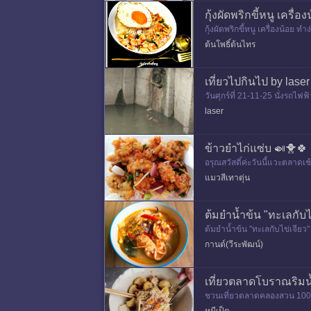
กุ้งผัดพริกขี้หนู เครื่
กุ้งผัดพริกขี้หนู เครื่องน้อ
ต้นโพธิ์ต้นไทร
เที่ยวไปกินไป by laser
วันศุกร์ที่ 21-11-25 นั่งรถไฟ
ละคลองผดุงกรุงเกษม ต่อมาค
laser
ข้าวยำไก่แซ่บ 🍛🐥🍀
อรุณสวัสดิ์ค่ะวันนี้แวะตลาดเช
แมวสีเทาตุ่น
ต้มยำน้ำข้น "ทะเลกับไ
ต้มยำน้ำข้น "ทะเลกับไข่เจียว"
😃😄😁 มื้อนี้ ผมมีกุ้งแม่น้ำกับ
กานต์(วีระพัฒน์)
เที่ยวตลาดโบราณริมน้ำ
ชวนเที่ยวตลาดคลองสวน 100 ปี 
ป็นตลาดที่เดินข้ามสะพานแล้