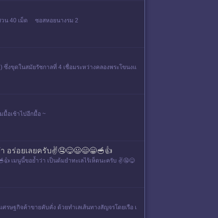
ี้หนูสวน 40 เม็ด ซอสหอยนางรม 2
พง) ซึ่งขุดในสมัยรัชกาลที่ 4 เชื่อมระหว่างคลองพระโขนงแ
มื้อเช้าไปอีกมื้อ ~
้มยำ อร่อยเลยครับ✌️🤤😋😃😄😁🥣👍
🥣👍 เมนูนี้ขอย้ำว่า เป็นต้มยำทะเลไร้เห็ดนะครับ ✌️🤤😋
นเศรษฐกิจค้าขายคับคั่ง ด้วยทำเลเส้นทางสัญจรโดยเรือ เ