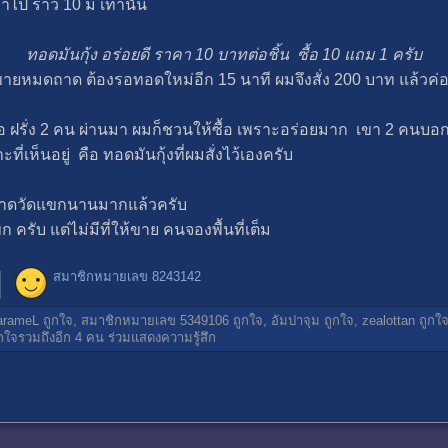
ไป ราว 10 ม เท่านั้น
ทอดมันกุ้ง อร่อยดี ราคา 10 บาทต่อชิ้น ซื้อ 10 แถม 1 ครับ
ขายหมดถาด ต้องรอทอดใหม่อีก 15 นาที ผมจึงสั่ง 200 บาท แล้วค่อ
จอ ฝรั่ง 2 คน ผ่านมา ผมก็ชวนให้ซื้อ เพราะอร่อยมาก เขา 2 คนบ
ที่เห็นอยู่ คือ ทอดมันกุ้งที่ผมสั่งไว้เองครับ
 ตลาดวัดแขกนานมากแล้วครับ
ครับ แต่ไม่มีที่ให้ขาย คนจองพื้นที่เต็ม
สมาชิกหมายเลข 8243142
arameL
ถูกใจ,
สมาชิกหมายเลข 5349106
ถูกใจ,
อัมปาจุม
ถูกใจ,
zealottan
ถูกใ
กใจรวมถึงอีก 4 คน ร่วมแสดงความรู้สึก