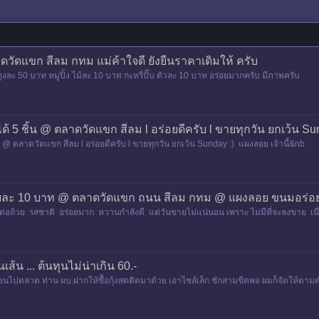
ดวัดแขก สีลม กทม แม่ค้าใจดี ยังยืนราคาเดิมให้ ครับ
ถุงละ 50 บาท หมูปิ้ง ไม้ละ 10 บาท กะหรี่ปั๊บ ตัวละ 10 บาท อร่อยมากครับ มีภาพครับ
้ 5 ชิ้น @ ตลาดวัดแขก สีลม l อร่อยดีครับ l ขายทุกวัน ยกเว้น S
 @ ตลาดวัดแขก สีลม l อร่อยดีครับ l ขายทุกวัน ยกเว้น Sunday :) แผงลอย เจ้านี้&nb
วยละ 10 บาท @ ตลาดวัดแขก ถนน สีลม กทม @ แผงลอย ขนมอร่อย แ
่อถ้วย รสชาติ อร่อยมาก หวานกำลังดี แต่วันขายไม่แน่นอน เพราะ ไม่มีที่จะลงขาย เนื
้นเส้น ... ต้นทุนไม่น่าเกิน 60.-
้าตอนไปตลาด ท่าน ผบ.ฝากให้ซื้อกุ้งสดติดมาด้วย เอาไซส์เล็ก ซักสามขีดพอ ผมก็จัดให้ตาม
ท