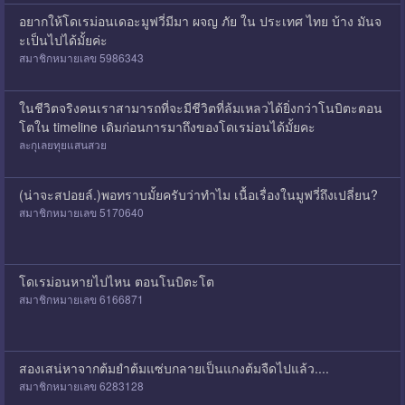
อยากให้โดเรม่อนเดอะมูฟวี่มีมา ผจญ ภัย ใน ประเทศ ไทย บ้าง มันจ
ะเป็นไปได้มั้ยค่ะ
สมาชิกหมายเลข 5986343
ในชีวิตจริงคนเราสามารถที่จะมีชีวิตที่ล้มเหลวได้ยิ่งกว่าโนบิตะตอน
โตใน timeline เดิมก่อนการมาถึงของโดเรม่อนได้มั้ยคะ
ละกุเลยทุยแสนสวย
(น่าจะสปอยล์.)พอทราบมั้ยครับว่าทำไม เนื้อเรื่องในมูฟวี่ถึงเปลี่ยน?
สมาชิกหมายเลข 5170640
โดเรม่อนหายไปไหน ตอนโนบิตะโต
สมาชิกหมายเลข 6166871
สองเสน่หา​จากต้มยำต้มแซ่บกลายเป็นแกงต้มจืดไปแล้ว....
สมาชิกหมายเลข 6283128