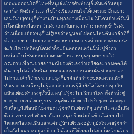
เถอะพอตอนโตก็โทษที่หนูเล่นโทรศัพท์หนูก็เล่นแค่วันหยุด
เสาร์อาทิตย์แล้วเวลาไปโรงเรียนแทบไม่ได้แตะเลย อีกอย่าง
เล่นวันหยุดหนูก็ทำงานบ้านทุกอย่างเพื่อนไม่ให้โดนด่าแต่วันนี้
ก็โดนอีกเหมือนทุกวันค่ะ แกกลับมาจากทำงานหนูเข้าใจค่ะ
ว่าเหนื่อยแต่ตัวหนูก็ไม่รู้เลยว่าหนูหลับไปตอนไหนตื่นมาอีกทีก็
มืดแล้ว ยายกลับมาด่าแรงมากๆเลยค่ะแรงที่แบบว่าเด็กคนนึง
จะรับไหวปกติหนูโดนด่าก็จะชินตลอดแต่วันนี้ทั้งขู่ทั้งด่า
เหมือนไม่ใช่หลานแล้วค่ะตะโกนด่าหนูหนูเคยเขียนใส่
กระดาษเพื่อระบายอารมณ์ของตัวเองว่าเครียดอยากฆตต.ให้
มันจบๆไปแล้ววันนั้นยายมาเจอกระดาษแผ่นนั้น พวกเขาเอา
ไปอ่านแล้วก็หัวเราะแถมลุงก็มาล้อต่อว่าจะฆตต.หรอแล้วก็
หัวเราะ ตอนนี้หนุไม่รู้เลยค่ะว่าควรรู้สึกยังไง โดนด่าทุกวัน
แล้วแต่ละคำแรงๆทั้งนั้น หนูไม่รู้จะไปปรึกษาใคร ทั้งด่าทั้งขู่
ตบคู่ฆ่ า ตอนโดนขู่จะฆ่-หนูคิดว่าถ้าต-ยไปจริงๆก็คงดีแต่ทุก
วันนี้หนูมีเพื่อนพี่น้องกับคนรู้จักที่มีแต่คนดีๆ แต่ทำไมคนอื่นถึง
ดีกว่าครอบครัวตัวเองกันนะ หนูเครียดไม่กินข้าวไม่ออกไป
ไหนเหมือนคนอื่นแล้วแค่หมู่บ้านตัวเองอยู่หนูยังไม่เคยรู้จักว่า
เป็นยังไงเพราะอยู่แต่บ้าน วันไหนที่ได้ออกไปเล่นก็จะโดนโทร