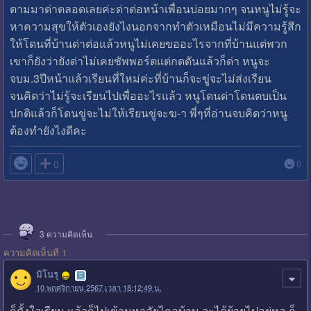
ตามมาด่าตลอดเลยค่ะด่าต่อหน้าเพื่อนบ่อยมากๆ จนหนูไม่รู้จะ
หาความสุขให้ตัวเองยังไงนอกจากทำตัวเหมือนไม่มีความรู้สึก
ให้โดนที่บ้านด่าต่อแล้วหนูไม่เคยขออะไรจากที่บ้านแต่พวก
เขาก็ยังว่ายังด่าไม่เคยซัพพอร์ตแต่กดดันแล้วก็ด่า หนูจะ
จบม.3ปีหน้าแล้วเรียนที่ใหม่ค่ะที่บ้านก็จะขู่จะไม่ส่งเรียน
จนคิดว่าไม่รู้จะเรียนไปเพื่ออะไรแล้ว หนูโดนด่าโดนตบเป็น
ปกติแล้วก็โดนขู่จะไม่ให้เรียนขู่จะฆ-า พี่ๆที่อ่านจบคิดว่าหนู
ต้องทำยังไงดีคะ

0
0
3
ความคิดเห็น
ความคิดเห็นที่ 1
มิโนรุ
10 พฤศจิกายน 2567 เวลา 18:12:49 น.
ก็ตั้งใจเรียน แล้วก็ไปเข้ามหาลัยไกลบ้าน จะได้ย้ายไปอยู่หอ ก็