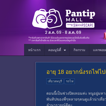
หน้าแรก
คอมมูนิตี้
กิจกรรม
แลกพอยต
อายุ 18 อยากนั่งรถไฟไปเท
เที่ยวลพบุรี
รถไฟ
ตอนนี้เป็นช่วงปิดเทอมค่ะ หนูอยู่ม
พันทิปของพี่ๆหลายๆคนดูแล้วน่าเที่ย
ลำนารายณ์ดีคะ