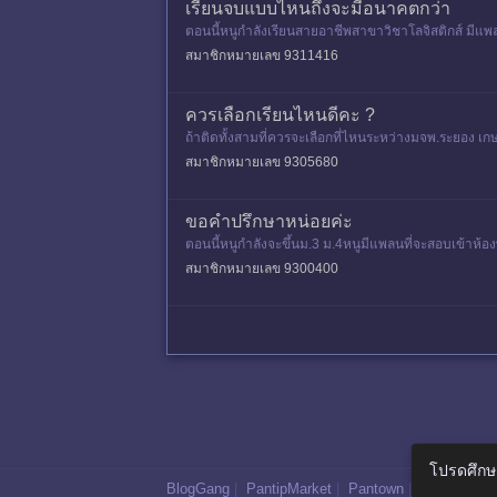
เรียนจบแบบไหนถึงจะมีอนาคตกว่า
ตอนนี้หนูกำลังเรียนสายอาชีพสาขาวิชาโลจิสติกส์ มีแพ
เรียนจบ ทั้งปวช.แล
สมาชิกหมายเลข 9311416
ควรเลือกเรียนไหนดีคะ ?
ถ้าติดทั้งสามที่ควรจะเลือกที่ไหนระหว่างมจพ.ระยอง เกษต
วให้หน่อ
สมาชิกหมายเลข 9305680
ขอคำปรึกษาหน่อยค่ะ
ตอนนี้หนูกำลังจะขึ้นม.3 ม.4หนูมีแพลนที่จะสอบเข้าห้อ
ควรเลือกที่จะเร
สมาชิกหมายเลข 9300400
โปรดศึกษ
BlogGang
|
PantipMarket
|
Pantown
|
Maggang