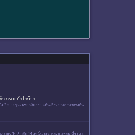
ข้า กทม ยังไงบ้าง
ไฟไปถึงบ่ายๆ ส่วนขากลับอยากเดินเที่ยวงานตอนกลางคืน
มษายน ไป 8 กลับ 14 งบนี้รวมเช่ารถค่ะ แพลนเที่ยว ฮา