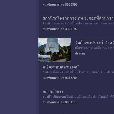
คุบะ → ยะมะน
สมาชิกหมายเลข 8999599
สถานีรถไฟจากกรุงเทพ จะจอดที่ลำนาร
คืออยากจะทราบว่าถ้าขึ้นรถไฟจากกรุงเทพ แล้วจะลงล
ยขึ้นรถไฟมาก่อน ขอบคุณค่ะ ปล
สมาชิกหมายเลข 3327192
วัดถ้ำเขาปรางค์ จังหว
เมื่อช่วงสงกรานต์ที่ผ่านมา
สุดในประเทศไทย ณ ตำบลนิคม
deauny
ม.2จะสอบสอวน.เคมี
กำลังจะขึ้นม.2ค่ะ ช่วงนี้ไม่มีไรทำ หนูเลยเอาเคมีม.4มา
นนี้คิดอยู
สมาชิกหมายเลข 9315284
อยากย้ายรร
ช่วงนี้ใกล้ปิดเทอม ปีหน้าหนูมีแพลนที่จะย้ายไปต่ออีกที่
สมาชิกหมายเลข 9081118