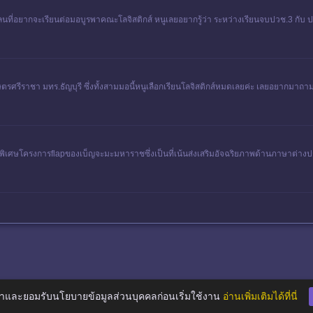
ลนที่อยากจะเรียนต่อมอบูรพาคณะโลจิสติกส์ หนูเลยอยากรู้ว่า ระหว่างเรียนจบปวช.3 กับ 
รศรีราชา มทร.ธัญบุรี ซึ่งทั้งสามมอนี้หนูเลือกเรียนโลจิสติกส์หมดเลยค่ะ เลยอยากมาถามความ
งพิเศษโครงการflapของเบ็ญจะมะมหาราชซึ่งเป็นที่เน้นส่งเสริมอัจฉริยภาพด้านภาษาต่างประ
าและยอมรับนโยบายข้อมูลส่วนบุคคลก่อนเริ่มใช้งาน
อ่านเพิ่มเติมได้ที่นี่