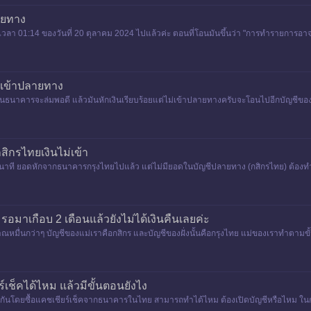
ายทาง
วลา 01:14 ของวันที่ 20 ตุลาคม 2024 ไปแล้วค่ะ ตอนที่โอนมันขึ้นว่า "การทำรายการอา
่เข้าปลายทาง
มือนธนาคารจะล่มพอดี แล้วมันหักเงินเรียบร้อยแต่ไม่เข้าปลายทางครับจะโอนไปอีกบัญชีข
กรไทยเงินไม่เข้า
9นาที ยอดหักจากธนาคารกรุงไทยไปแล้ว แต่ไม่มียอดในบัญชีปลายทาง (กสิกรไทย) ต้องทำ
มาเกือบ 2 เดือนแล้วยังไม่ได้เงินคืนเลยค่ะ
ะมาณหมื่นกว่าๆ บัญชีของแม่เราคือกสิกร และบัญชีของฝั่งนั้นคือกรุงไทย แม่ของเราทำตา
เช็คได้ไหม แล้วมีขั้นตอนยังไง
ระกันโดยซื้อแคชเชียร์เช็คจากธนาคารในไทย สามารถทำได้ไหม ต้องเปิดบัญชีหรือไหม ในกรณ