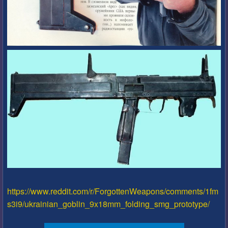
https://www.reddit.com/r/ForgottenWeapons/comments/1fm
s3i9/ukrainian_goblin_9x18mm_folding_smg_prototype/