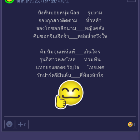
16 กันยายน 2567 เวลา 23:14:43 น.
บังทันบอยหนุ่มน้อย___รูปงาม
จองกุกสาวติดตาม___ทั่วหล้า
จองโฮซอกลือนาม___หญิงคลั่ง
คิมซอกจินเจิดจ้า___หล่อล้ำตรึงใจ
คิมนัมจุนเท่ห์แท้___เกินใคร
ยุนกิสาวหลงไหล___ท่วมท้น
แทฮยองยอดขวัญใจ___ไทยเทศ
รักปาร์คจีมินล้น___สี่ห้องหัวใจ

0
1