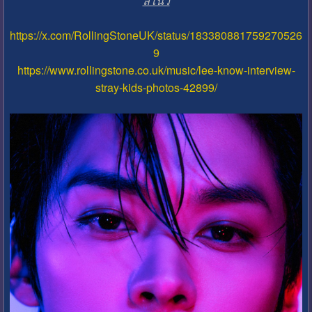
ลีโนว
https://x.com/RollingStoneUK/status/183380881759270526
9
https://www.rollingstone.co.uk/music/lee-know-interview-
stray-kids-photos-42899/