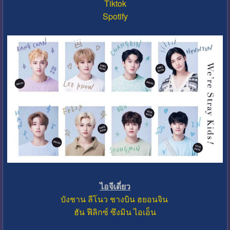
Tiktok
Spotify
ไอจีเดี่ยว
บังชาน
ลีโนว
ชางบิน
ฮยอนจิน
ฮัน
ฟีลิกซ์
ซึงมิน
ไอเอ็น