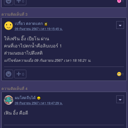

0
1
ความคิดเห็นที่ 3
เปรี้ยว ตลาดแตก
09 กันยายน 2567 เวลา 19:15:45 น.
ให้เฟริน อิ๊ง เปียโน ผ่าน
คนที่เอาไปตกน้ำคือลิบเบอร์ 1
ส่วนเนยเอาไปดึงสติ
แก้ไขข้อความเมื่อ 09 กันยายน 2567 เวลา 19:16:21 น.

0
1
ความคิดเห็นที่ 4
ผมโสดจีบได้
09 กันยายน 2567 เวลา 19:47:29 น.
เฟิน อิ้ง คือดี