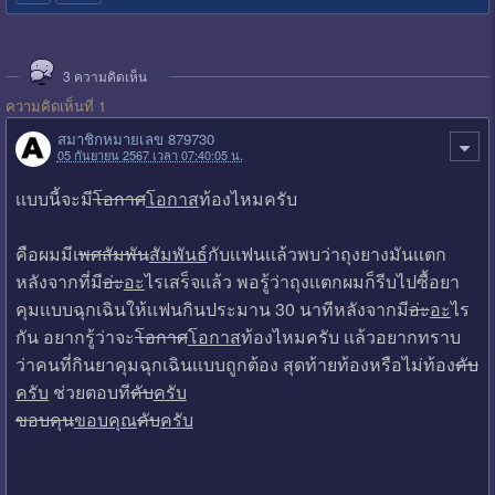
3
ความคิดเห็น
ความคิดเห็นที่ 1
สมาชิกหมายเลข 879730
05 กันยายน 2567 เวลา 07:40:05 น.
เเบบนี้จะมี
โอกาศ
โอกาส
ท้องไหมครับ
คือผมมีเ
พศสัมพัน
สัมพันธ์
กับเเฟนเเล้วพบว่าถุงยางมันเเตก
หลังจากที่มี
อ่ะ
อะ
ไรเสร็จเเล้ว พอรู้ว่าถุงเเตกผมก็รีบไปซื้อยา
คุมเเบบฉุกเฉินให้เเฟนกินประมาน 30 นาทีหลังจากมี
อ่ะ
อะ
ไร
กัน อยากรู้ว่าจะ
โอกาศ
โอกาส
ท้องไหมครับ เเล้วอยากทราบ
ว่าคนที่กินยาคุมฉุกเฉินเเบบถูกต้อง สุดท้ายท้องหรือไม่ท้อง
คับ
ครับ
ช่วยตอบที
คับ
ครับ
ขอบคุน
ขอบคุณ
คับ
ครับ