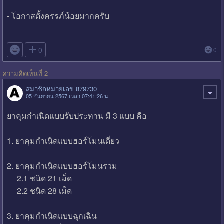
- โอกาสตั้งครรภ์น้อยมากครับ

0
0
ความคิดเห็นที่ 2
สมาชิกหมายเลข 879730
05 กันยายน 2567 เวลา 07:41:26 น.
ยาคุมกำเนิดแบบรับประทาน มี 3 แบบ คือ
1. ยาคุมกำเนิดแบบฮอร์โมนเดี่ยว
2. ยาคุมกำเนิดแบบฮอร์โมนรวม
2.1 ชนิด 21 เม็ด
2.2 ชนิด 28 เม็ด
3. ยาคุมกำเนิดแบบฉุกเฉิน