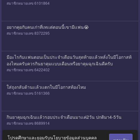
สมาชิกหมายเลข 6101864
อยากคุยกับคนเก่าที่เทเเต่ตอนนี้เขามีเเฟน😭
สมาชิกหมายเลข 8372295
มีอะไรกับเเฟนตอนเป็นประจำเดือนวันสุดท้ายเเล้วหลั่งในมีโอกาสท้
องไหมครับควรกินยาคุมเเบบเดือนหรือยาคุมฉุกเฉินดีครับ
สมาชิกหมายเลข 6422402
ใส่ถุงกลับด้านเเล้วเเตกในมีโอกาสท้องไหม
สมาชิกหมายเลข 5161366
กินยาคุมฉุกเฉินเเล้วรอบประจำเดือนมาเเค่2วัน ปกติมา4-5วัน
สมาชิกหมายเลข 8689914
โปรดศึกษาและยอมรับนโยบายข้อมูลส่วนบุคคล